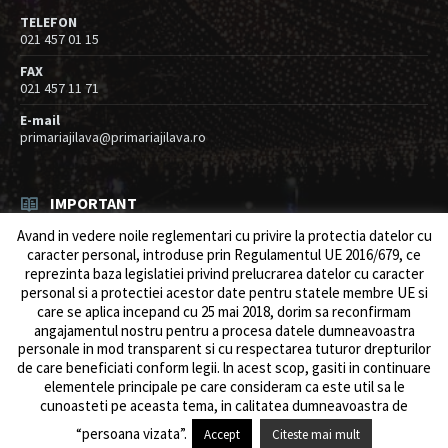
TELEFON
021 457 01 15
FAX
021 457 11 71
E-mail
primariajilava@primariajilava.ro
IMPORTANT
Avand in vedere noile reglementari cu privire la protectia datelor cu
Rezultat concurs expert – proba scrisa
caracter personal, introduse prin Regulamentul UE 2016/679, ce
06/08/2026
in
Resurse umane / Achizitii
reprezinta baza legislatiei privind prelucrarea datelor cu caracter
personal si a protectiei acestor date pentru statele membre UE si
Anunt concurs
care se aplica incepand cu 25 mai 2018, dorim sa reconfirmam
05/08/2026
in
Resurse umane / Achizitii
angajamentul nostru pentru a procesa datele dumneavoastra
personale in mod transparent si cu respectarea tuturor drepturilor
de care beneficiati conform legii. ln acest scop, gasiti in continuare
elementele principale pe care consideram ca este util sa le
cunoasteti pe aceasta tema, in calitatea dumneavoastra de
© 2026 Primăria Comunei Jilava. Dev by
ows.ro
“persoana vizata”.
Accept
Citeste mai mult