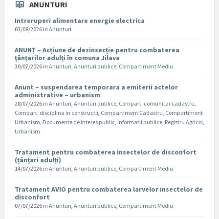
ANUNTURI
Intreruperi alimentare energie electrica
03/08/2026
in
Anunturi
ANUNȚ – Acțiune de dezinsecție pentru combaterea
țânțarilor adulți în comuna Jilava
30/07/2026
in
Anunturi
,
Anunturi publice
,
Compartiment Mediu
Anunt – suspendarea temporara a emiterii actelor
administrative – urbanism
28/07/2026
in
Anunturi
,
Anunturi publice
,
Compart. comunitar cadastru
,
Compart. disciplina in constructii
,
Compartiment Cadastru
,
Compartiment
Urbanism
,
Documente de interes public
,
Informatii publice
,
Registru Agricol
,
Urbanism
Tratament pentru combaterea insectelor de disconfort
(țânțari adulți)
14/07/2026
in
Anunturi
,
Anunturi publice
,
Compartiment Mediu
Tratament AVIO pentru combaterea larvelor insectelor de
disconfort
07/07/2026
in
Anunturi
,
Anunturi publice
,
Compartiment Mediu