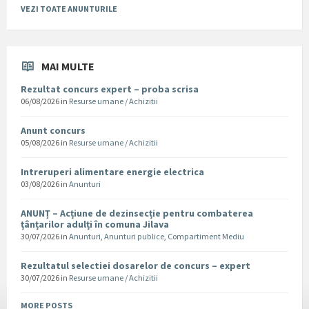
VEZI TOATE ANUNTURILE
MAI MULTE
Rezultat concurs expert – proba scrisa
06/08/2026
in
Resurse umane / Achizitii
Anunt concurs
05/08/2026
in
Resurse umane / Achizitii
Intreruperi alimentare energie electrica
03/08/2026
in
Anunturi
ANUNȚ – Acțiune de dezinsecție pentru combaterea
țânțarilor adulți în comuna Jilava
30/07/2026
in
Anunturi
,
Anunturi publice
,
Compartiment Mediu
Rezultatul selectiei dosarelor de concurs – expert
30/07/2026
in
Resurse umane / Achizitii
MORE POSTS