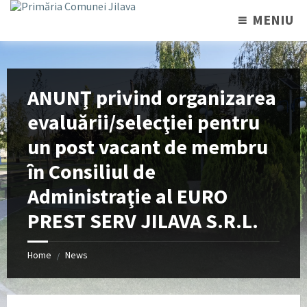
MENIU
ANUNŢ privind organizarea
evaluării/selecţiei pentru
un post vacant de membru
în Consiliul de
Administraţie al EURO
PREST SERV JILAVA S.R.L.
Home
News
/