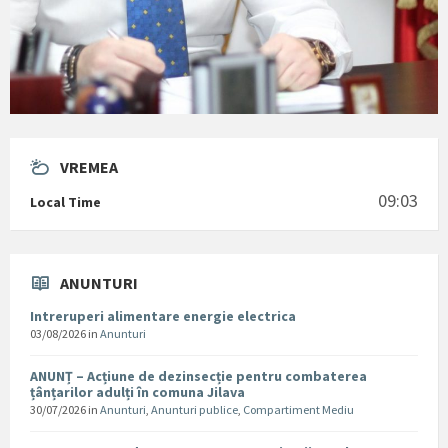
VREMEA
09:03
Local Time
ANUNTURI
Intreruperi alimentare energie electrica
03/08/2026
in
Anunturi
ANUNȚ – Acțiune de dezinsecție pentru combaterea
țânțarilor adulți în comuna Jilava
30/07/2026
in
Anunturi
,
Anunturi publice
,
Compartiment Mediu