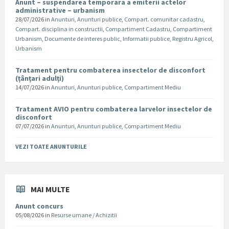
Anunt – suspendarea temporara a emiterii actelor
administrative – urbanism
28/07/2026
in
Anunturi
,
Anunturi publice
,
Compart. comunitar cadastru
,
Compart. disciplina in constructii
,
Compartiment Cadastru
,
Compartiment
Urbanism
,
Documente de interes public
,
Informatii publice
,
Registru Agricol
,
Urbanism
Tratament pentru combaterea insectelor de disconfort
(țânțari adulți)
14/07/2026
in
Anunturi
,
Anunturi publice
,
Compartiment Mediu
Tratament AVIO pentru combaterea larvelor insectelor de
disconfort
07/07/2026
in
Anunturi
,
Anunturi publice
,
Compartiment Mediu
VEZI TOATE ANUNTURILE
MAI MULTE
Anunt concurs
05/08/2026
in
Resurse umane / Achizitii