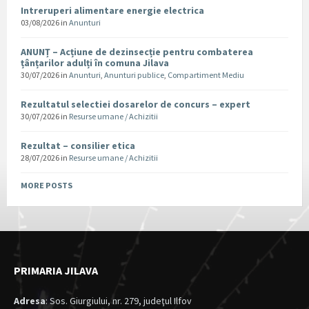
Intreruperi alimentare energie electrica
03/08/2026
in
Anunturi
ANUNȚ – Acțiune de dezinsecție pentru combaterea
țânțarilor adulți în comuna Jilava
30/07/2026
in
Anunturi
,
Anunturi publice
,
Compartiment Mediu
Rezultatul selectiei dosarelor de concurs – expert
30/07/2026
in
Resurse umane / Achizitii
Rezultat – consilier etica
28/07/2026
in
Resurse umane / Achizitii
MORE POSTS
PRIMARIA JILAVA
Adresa
: Sos. Giurgiului, nr. 279, judeţul Ilfov