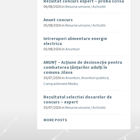
Rezultat concurs expert – proba scrisa
06/08/2026
in
Resurse umane / Achizitii
Anunt concurs
05/08/2026
in
Resurse umane / Achizitii
Intreruperi alimentare energie
electrica
03/08/2026
in
Anunturi
ANUNȚ – Acțiune de dezinsecție pentru
combaterea țânțarilor adulți în
comuna Jilava
30/07/2026
in
Anunturi
,
Anunturi publice
,
Compartiment Mediu
Rezultatul selectiei dosarelor de
concurs – expert
30/07/2026
in
Resurse umane / Achizitii
MORE POSTS