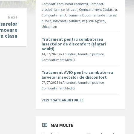
Compart. comunitar cadastru
,
Compart.
disciplina in constructii
,
Compartiment Cadastru
,
Compartiment Urbanism
,
Documente de interes
Next
public
,
Informatii publice
,
Registru Agricol
,
osarelor
Urbanism
omovare
in clasa
Tratament pentru combaterea
insectelor de disconfort (țânțari
adulți)
14/07/2026
in
Anunturi
,
Anunturi publice
,
Compartiment Mediu
Tratament AVIO pentru combaterea
larvelor insectelor de disconfort
07/07/2026
in
Anunturi
,
Anunturi publice
,
Compartiment Mediu
VEZI TOATE ANUNTURILE
MAI MULTE