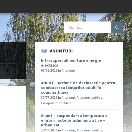
ANUNTURI
Intreruperi alimentare energie
electrica
03/08/2026
in
Anunturi
ANUNȚ – Acțiune de dezinsecție pentru
combaterea țânțarilor adulți în
comuna Jilava
30/07/2026
in
Anunturi
,
Anunturi publice
,
Compartiment Mediu
Anunt – suspendarea temporara a
emiterii actelor administrative –
urbanism
28/07/2026
in
Anunturi
,
Anunturi publice
,