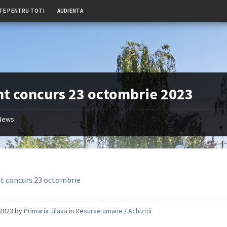
TE PENTRU TOTI
AUDIENTA
t concurs 23 octombrie 2023
News
t concurs 23 octombrie
/2023
by
Primaria Jilava
in
Resurse umane / Achizitii