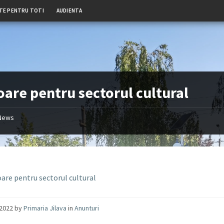
TE PENTRU TOTI
AUDIENTA
oare pentru sectorul cultural
News
oare pentru sectorul cultural
/2022
by
Primaria Jilava
in
Anunturi