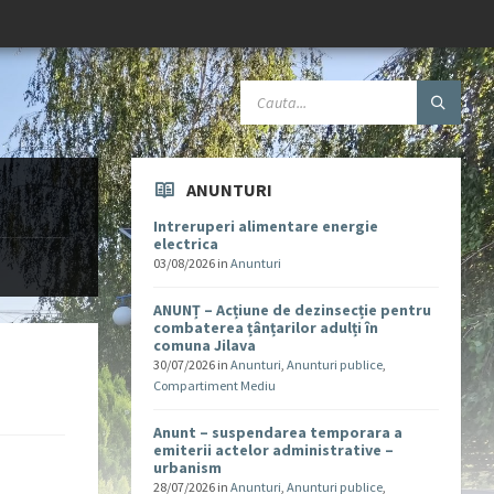
ANUNTURI
Intreruperi alimentare energie
electrica
03/08/2026
in
Anunturi
ANUNȚ – Acțiune de dezinsecție pentru
combaterea țânțarilor adulți în
comuna Jilava
30/07/2026
in
Anunturi
,
Anunturi publice
,
Compartiment Mediu
Anunt – suspendarea temporara a
emiterii actelor administrative –
urbanism
28/07/2026
in
Anunturi
,
Anunturi publice
,