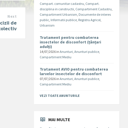
Compart. comunitar cadastru
,
Compart.
disciplina in constructii
,
Compartiment Cadastru
,
Compartiment Urbanism
,
Documente de interes
Next
public
,
Informatii publice
,
Registru Agricol
,
cizii de
Urbanism
olectiv
Tratament pentru combaterea
insectelor de disconfort (țânțari
adulți)
14/07/2026
in
Anunturi
,
Anunturi publice
,
Compartiment Mediu
Tratament AVIO pentru combaterea
larvelor insectelor de disconfort
07/07/2026
in
Anunturi
,
Anunturi publice
,
Compartiment Mediu
VEZI TOATE ANUNTURILE
MAI MULTE