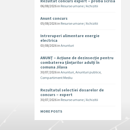
Rezultat concurs expert – proba scrisa
06/08/2026
in
Resurse umane / Achizitii
Anunt concurs
05/08/2026
in
Resurse umane / Achizitii
Intreruperi alimentare energie
electrica
03/08/2026
in
Anunturi
ANUNȚ – Acțiune de dezinsecție pentru
combaterea țânțarilor adulți în
comuna Jilava
30/07/2026
in
Anunturi
,
Anunturi publice
,
Compartiment Mediu
Rezultatul selectiei dosarelor de
concurs – expert
30/07/2026
in
Resurse umane / Achizitii
MORE POSTS