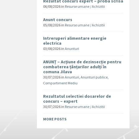
Rezultat concurs expert – proba scrisa
06/08/2026
in
Resurse umane / Achizitii
Anunt concurs
05/08/2026
in
Resurse umane / Achizitii
Intreruperi alimentare energie
electrica
03/08/2026
in
Anunturi
ANUNȚ – Acțiune de dezinsecție pentru
combaterea țânțarilor adulți în
comuna Jilava
30/07/2026
in
Anunturi
,
Anunturi publice
,
Compartiment Mediu
Rezultatul selectiei dosarelor de
concurs – expert
30/07/2026
in
Resurse umane / Achizitii
MORE POSTS