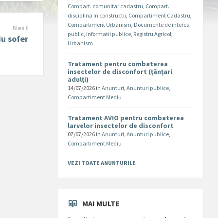
Compart. comunitar cadastru
,
Compart.
disciplina in constructii
,
Compartiment Cadastru
,
Compartiment Urbanism
,
Documente de interes
Next
public
,
Informatii publice
,
Registru Agricol
,
iu sofer
Urbanism
Tratament pentru combaterea
insectelor de disconfort (țânțari
adulți)
14/07/2026
in
Anunturi
,
Anunturi publice
,
Compartiment Mediu
Tratament AVIO pentru combaterea
larvelor insectelor de disconfort
07/07/2026
in
Anunturi
,
Anunturi publice
,
Compartiment Mediu
VEZI TOATE ANUNTURILE
MAI MULTE