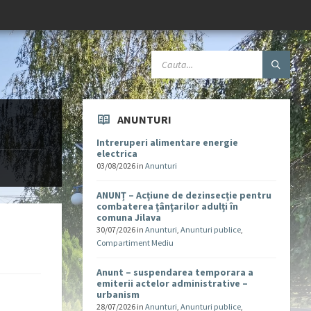
ANUNTURI
Intreruperi alimentare energie
electrica
03/08/2026
in
Anunturi
ANUNȚ – Acțiune de dezinsecție pentru
combaterea țânțarilor adulți în
comuna Jilava
30/07/2026
in
Anunturi
,
Anunturi publice
,
Compartiment Mediu
Anunt – suspendarea temporara a
emiterii actelor administrative –
urbanism
28/07/2026
in
Anunturi
,
Anunturi publice
,