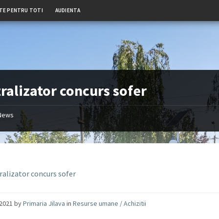
TE PENTRU TOTI
AUDIENTA
ralizator concurs sofer
News
ralizator concurs sofer
/2021
by
Primaria Jilava
in
Resurse umane / Achizitii