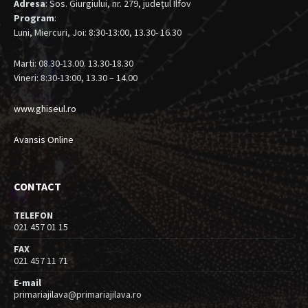
Adresa
: Sos. Giurgiului, nr. 279, judeţul Ilfov
Program
:
Luni, Miercuri, Joi: 8:30-13:00, 13.30- 16.30
Marti: 08.30-13.00. 13.30-18.30
Vineri: 8:30-13:00, 13.30 – 14.00
www.ghiseul.ro
Avansis Online
CONTACT
TELEFON
021 457 01 15
FAX
021 457 11 71
E-mail
primariajilava@primariajilava.ro