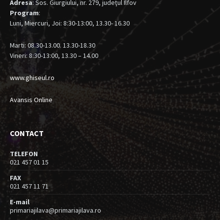
Adresa
: Sos. Giurgiului, nr. 279, judeţul Ilfov
Program
:
Luni, Miercuri, Joi: 8:30-13:00, 13.30- 16.30
Marti: 08.30-13.00. 13.30-18.30
Vineri: 8:30-13:00, 13.30 – 14.00
www.ghiseul.ro
Avansis Online
CONTACT
TELEFON
021 457 01 15
FAX
021 457 11 71
E-mail
primariajilava@primariajilava.ro