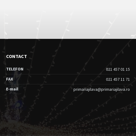
CONTACT
TELEFON
021 457 01 15
FAX
021 457 11 71
E-mail
primariajilava@primariajilava.ro