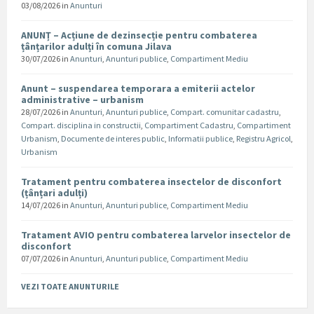
03/08/2026
in
Anunturi
ANUNȚ – Acțiune de dezinsecție pentru combaterea
țânțarilor adulți în comuna Jilava
30/07/2026
in
Anunturi
,
Anunturi publice
,
Compartiment Mediu
Anunt – suspendarea temporara a emiterii actelor
administrative – urbanism
28/07/2026
in
Anunturi
,
Anunturi publice
,
Compart. comunitar cadastru
,
Compart. disciplina in constructii
,
Compartiment Cadastru
,
Compartiment
Urbanism
,
Documente de interes public
,
Informatii publice
,
Registru Agricol
,
Urbanism
Tratament pentru combaterea insectelor de disconfort
(țânțari adulți)
14/07/2026
in
Anunturi
,
Anunturi publice
,
Compartiment Mediu
Tratament AVIO pentru combaterea larvelor insectelor de
disconfort
07/07/2026
in
Anunturi
,
Anunturi publice
,
Compartiment Mediu
VEZI TOATE ANUNTURILE