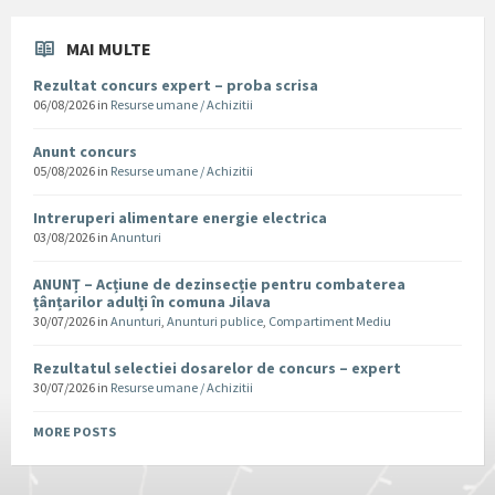
MAI MULTE
Rezultat concurs expert – proba scrisa
06/08/2026
in
Resurse umane / Achizitii
Anunt concurs
05/08/2026
in
Resurse umane / Achizitii
Intreruperi alimentare energie electrica
03/08/2026
in
Anunturi
ANUNȚ – Acțiune de dezinsecție pentru combaterea
țânțarilor adulți în comuna Jilava
30/07/2026
in
Anunturi
,
Anunturi publice
,
Compartiment Mediu
Rezultatul selectiei dosarelor de concurs – expert
30/07/2026
in
Resurse umane / Achizitii
MORE POSTS