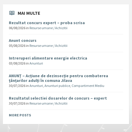
MAI MULTE
Rezultat concurs expert – proba scrisa
06/08/2026
in
Resurse umane / Achizitii
Anunt concurs
05/08/2026
in
Resurse umane / Achizitii
Intreruperi alimentare energie electrica
03/08/2026
in
Anunturi
ANUNȚ – Acțiune de dezinsecție pentru combaterea
țânțarilor adulți în comuna Jilava
30/07/2026
in
Anunturi
,
Anunturi publice
,
Compartiment Mediu
Rezultatul selectiei dosarelor de concurs – expert
30/07/2026
in
Resurse umane / Achizitii
MORE POSTS