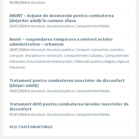
03/08/2026
in
Anunturi
ANUNȚ – Acțiune de dezinsecție pentru combaterea
țânțarilor adulți în comuna Jilava
30/07/2026
in
Anunturi
,
Anunturi publice
,
Compartiment Mediu
Anunt – suspendarea temporara a emiterii actelor
administrative – urbanism
28/07/2026
in
Anunturi
,
Anunturi publice
,
Compart. comunitar cadastru
,
Compart. disciplina in constructii
,
Compartiment Cadastru
,
Compartiment
Urbanism
,
Documente de interes public
,
Informatii publice
,
Registru Agricol
,
Urbanism
Tratament pentru combaterea insectelor de disconfort
(țânțari adulți)
14/07/2026
in
Anunturi
,
Anunturi publice
,
Compartiment Mediu
Tratament AVIO pentru combaterea larvelor insectelor de
disconfort
07/07/2026
in
Anunturi
,
Anunturi publice
,
Compartiment Mediu
VEZI TOATE ANUNTURILE