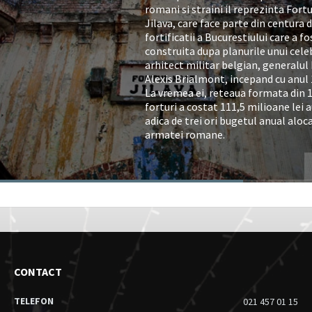
romani si straini il reprezinta Fortu
Jilava, care face parte din centura 
fortificatii a Bucurestiului care a fo
construita dupa planurile unui cele
arhitect militar belgian, generalul
Alexis Brialmont, incepand cu anul 
La vremea ei, reteaua formata din 
forturi a costat 111,5 milioane lei a
adica de trei ori bugetul anual aloc
armatei romane.
CONTACT
TELEFON
021 457 01 15