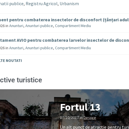
atii publice
,
Registru Agricol
,
Urbanism
ent pentru combaterea insectelor de disconfort (țânțari adul
026
in
Anunturi
,
Anunturi publice
,
Compartiment Mediu
tament AVIO pentru combaterea larvelor insectelor de disco
026
in
Anunturi
,
Anunturi publice
,
Compartiment Mediu
LTE NOUTATI
ctive turistice
Fortul 13
07/10/2017
in
Despre
Un alt punct de atractie pentru turi