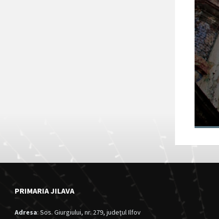
Fortul 13 Jilava
va intra în
circuitul turistic
al județului Ilfov
28/11/2024
in
Anunturi
PRIMARIA JILAVA
Adresa
: Sos. Giurgiului, nr. 279, judeţul Ilfov