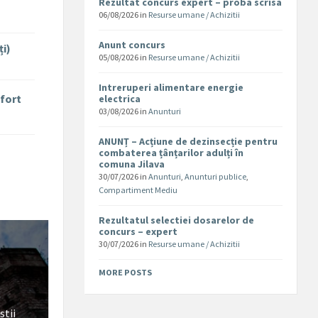
Rezultat concurs expert – proba scrisa
06/08/2026
in
Resurse umane / Achizitii
Anunt concurs
ți)
05/08/2026
in
Resurse umane / Achizitii
Intreruperi alimentare energie
nfort
electrica
03/08/2026
in
Anunturi
ANUNȚ – Acțiune de dezinsecție pentru
combaterea țânțarilor adulți în
comuna Jilava
30/07/2026
in
Anunturi
,
Anunturi publice
,
Compartiment Mediu
Rezultatul selectiei dosarelor de
concurs – expert
30/07/2026
in
Resurse umane / Achizitii
MORE POSTS
stii