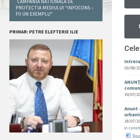
CAMPANIA NATIONALA DE
PROTECTIA MEDIULUI “INFOCONS –
FII UN EXEMPLU”
PRIMAR: PETRE ELEFTERIE ILIE
Cele
Intrer
03/08/2
ANUNȚ 
comuna
30/07/2
Anunt 
urban
28/07/2
in constr
Doc