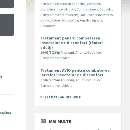
Compart. comunitar cadastru
,
Compart.
disciplina in constructii
,
Compartiment Cadastru
,
Compartiment Urbanism
,
Documente de interes
public
,
Informatii publice
,
Registru Agricol
,
Urbanism
Tratament pentru combaterea
insectelor de disconfort (țânțari
adulți)
14/07/2026
in
Anunturi
,
Anunturi publice
,
Compartiment Mediu
Tratament AVIO pentru combaterea
larvelor insectelor de disconfort
în
07/07/2026
in
Anunturi
,
Anunturi publice
,
Compartiment Mediu
VEZI TOATE ANUNTURILE
ciplina
MAI MULTE