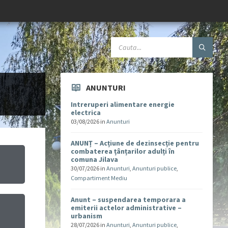
ANUNTURI
Intreruperi alimentare energie
electrica
03/08/2026
in
Anunturi
ANUNȚ – Acțiune de dezinsecție pentru
combaterea țânțarilor adulți în
comuna Jilava
30/07/2026
in
Anunturi
,
Anunturi publice
,
Compartiment Mediu
Anunt – suspendarea temporara a
emiterii actelor administrative –
urbanism
u
28/07/2026
in
Anunturi
,
Anunturi publice
,