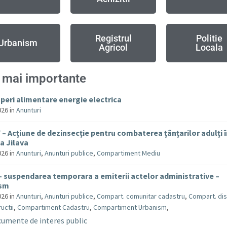
Registrul
Politie
Urbanism
Agricol
Locala
 mai importante
uperi alimentare energie electrica
026
in
Anunturi
– Acțiune de dezinsecție pentru combaterea țânțarilor adulți 
 Jilava
026
in
Anunturi
,
Anunturi publice
,
Compartiment Mediu
– suspendarea temporara a emiterii actelor administrative –
ism
026
in
Anunturi
,
Anunturi publice
,
Compart. comunitar cadastru
,
Compart. dis
uctii
,
Compartiment Cadastru
,
Compartiment Urbanism
,
umente de interes public