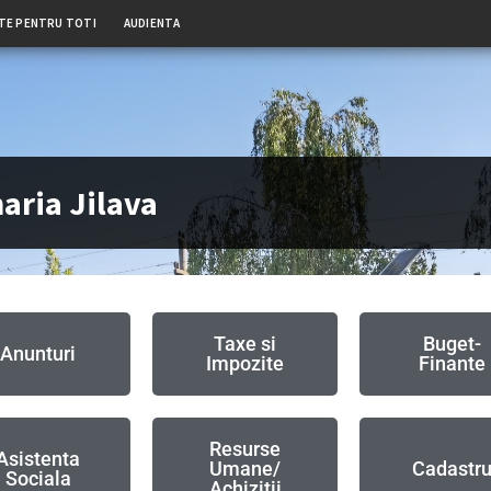
TE PENTRU TOTI
AUDIENTA
aria Jilava
Taxe si
Buget-
Anunturi
Impozite
Finante
Resurse
Asistenta
Umane/
Cadastr
Sociala
Achizitii