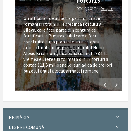
Fortul 13
07/10/2017
in
Despre
Un alt punct de atractie pentru turistii
romani si straini il reprezinta Fortul 13
Jilava, care face parte din centura de
fortificatii a Bucurestiului care a fost
construita dupa planurile unui celebru
arhitect militar belgian, generalul Henri
Alexis Brialmont, incepand cu anul 1884. La
tul
vremea ei, reteaua formata din 18 forturi a
costat 111,5 milioane lei aur, adica de trei ori
bugetul anual alocat armatei romane.
PRIMĂRIA
DESPRE COMUNĂ