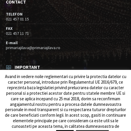
CONTACT
TELEFON
021 457 01 15
FAX
021 457 11 71
E-mail
primariajilava@primariajilava.ro
IMPORTANT
Avand in vedere noile reglementari cu privire la protectia datelor cu
Rezultat concurs expert – proba scrisa
caracter personal, introduse prin Regulamentul UE 2016/679, ce
06/08/2026
in
Resurse umane / Achizitii
reprezinta baza legislatiei privind prelucrarea datelor cu caracter
personal si a protectiei acestor date pentru statele membre UE si
Anunt concurs
care se aplica incepand cu 25 mai 2018, dorim sa reconfirmam
05/08/2026
in
Resurse umane / Achizitii
angajamentul nostru pentru a procesa datele dumneavoastra
personale in mod transparent si cu respectarea tuturor drepturilor
de care beneficiati conform legii. ln acest scop, gasiti in continuare
elementele principale pe care consideram ca este util sa le
cunoasteti pe aceasta tema, in calitatea dumneavoastra de
© 2026 Primăria Comunei Jilava. Dev by
ows.ro