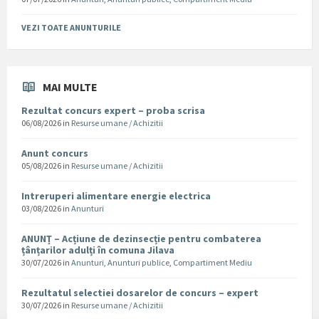
VEZI TOATE ANUNTURILE
MAI MULTE
Rezultat concurs expert – proba scrisa
06/08/2026
in
Resurse umane / Achizitii
Anunt concurs
05/08/2026
in
Resurse umane / Achizitii
Intreruperi alimentare energie electrica
03/08/2026
in
Anunturi
ANUNȚ – Acțiune de dezinsecție pentru combaterea
țânțarilor adulți în comuna Jilava
30/07/2026
in
Anunturi
,
Anunturi publice
,
Compartiment Mediu
Rezultatul selectiei dosarelor de concurs – expert
30/07/2026
in
Resurse umane / Achizitii