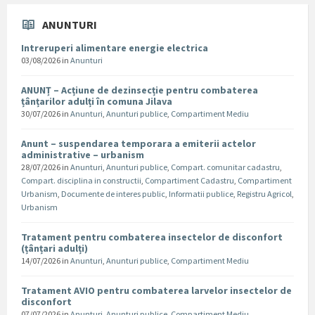
ANUNTURI
Intreruperi alimentare energie electrica
03/08/2026
in
Anunturi
ANUNȚ – Acțiune de dezinsecție pentru combaterea
țânțarilor adulți în comuna Jilava
30/07/2026
in
Anunturi
,
Anunturi publice
,
Compartiment Mediu
Anunt – suspendarea temporara a emiterii actelor
administrative – urbanism
28/07/2026
in
Anunturi
,
Anunturi publice
,
Compart. comunitar cadastru
,
Compart. disciplina in constructii
,
Compartiment Cadastru
,
Compartiment
Urbanism
,
Documente de interes public
,
Informatii publice
,
Registru Agricol
,
Urbanism
Tratament pentru combaterea insectelor de disconfort
(țânțari adulți)
14/07/2026
in
Anunturi
,
Anunturi publice
,
Compartiment Mediu
Tratament AVIO pentru combaterea larvelor insectelor de
disconfort
07/07/2026
in
Anunturi
,
Anunturi publice
,
Compartiment Mediu