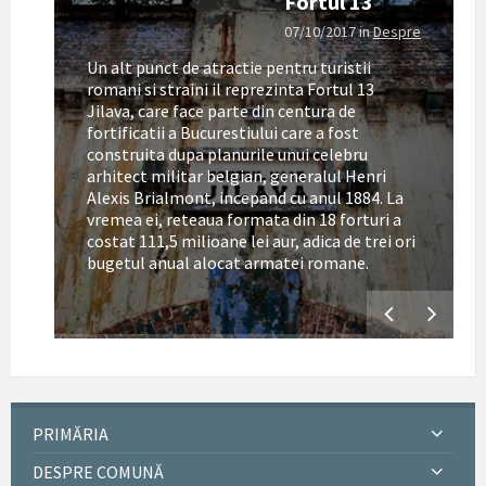
Fortul 13
07/10/2017
in
Despre
Un alt punct de atractie pentru turistii
romani si straini il reprezinta Fortul 13
Jilava, care face parte din centura de
fortificatii a Bucurestiului care a fost
construita dupa planurile unui celebru
arhitect militar belgian, generalul Henri
Alexis Brialmont, incepand cu anul 1884. La
tul
vremea ei, reteaua formata din 18 forturi a
costat 111,5 milioane lei aur, adica de trei ori
bugetul anual alocat armatei romane.
PRIMĂRIA
DESPRE COMUNĂ