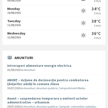
09/08/2026
2 m/s
34°C
Monday
10/08/2026
2 m/s
38°C
Tuesday
11/08/2026
1 m/s
36°C
Wednesday
12/08/2026
3 m/s
ANUNTURI
Intreruperi alimentare energie electrica
03/08/2026
in
Anunturi
ANUNȚ – Acțiune de dezinsecție pentru combaterea
țânțarilor adulți în comuna Jilava
30/07/2026
in
Anunturi
,
Anunturi publice
,
Compartiment Mediu
Anunt – suspendarea temporara a emiterii actelor
administrative – urbanism
28/07/2026
in
Anunturi
,
Anunturi publice
,
Compart. comunitar cadastru
,