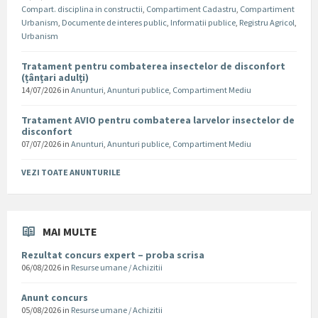
Compart. disciplina in constructii
,
Compartiment Cadastru
,
Compartiment
Urbanism
,
Documente de interes public
,
Informatii publice
,
Registru Agricol
,
Urbanism
Tratament pentru combaterea insectelor de disconfort
(țânțari adulți)
14/07/2026
in
Anunturi
,
Anunturi publice
,
Compartiment Mediu
Tratament AVIO pentru combaterea larvelor insectelor de
disconfort
07/07/2026
in
Anunturi
,
Anunturi publice
,
Compartiment Mediu
VEZI TOATE ANUNTURILE
MAI MULTE
Rezultat concurs expert – proba scrisa
06/08/2026
in
Resurse umane / Achizitii
Anunt concurs
05/08/2026
in
Resurse umane / Achizitii