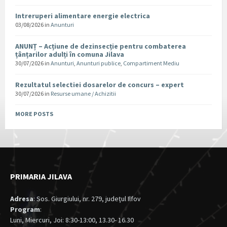
Intreruperi alimentare energie electrica
03/08/2026
in
Anunturi
ANUNȚ – Acțiune de dezinsecție pentru combaterea
țânțarilor adulți în comuna Jilava
30/07/2026
in
Anunturi
,
Anunturi publice
,
Compartiment Mediu
Rezultatul selectiei dosarelor de concurs – expert
30/07/2026
in
Resurse umane / Achizitii
MORE POSTS
PRIMARIA JILAVA
Adresa
: Sos. Giurgiului, nr. 279, judeţul Ilfov
Program
:
Luni, Miercuri, Joi: 8:30-13:00, 13.30- 16.30