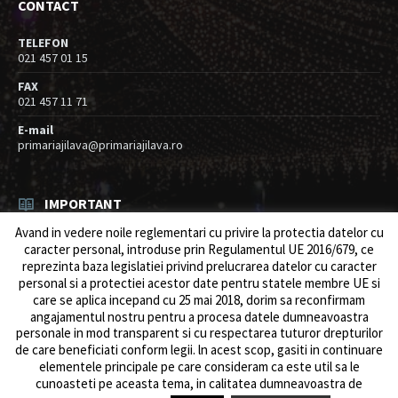
CONTACT
TELEFON
021 457 01 15
FAX
021 457 11 71
E-mail
primariajilava@primariajilava.ro
IMPORTANT
Avand in vedere noile reglementari cu privire la protectia datelor cu
Rezultat concurs expert – proba scrisa
caracter personal, introduse prin Regulamentul UE 2016/679, ce
06/08/2026
in
Resurse umane / Achizitii
reprezinta baza legislatiei privind prelucrarea datelor cu caracter
personal si a protectiei acestor date pentru statele membre UE si
Anunt concurs
care se aplica incepand cu 25 mai 2018, dorim sa reconfirmam
05/08/2026
in
Resurse umane / Achizitii
angajamentul nostru pentru a procesa datele dumneavoastra
personale in mod transparent si cu respectarea tuturor drepturilor
de care beneficiati conform legii. ln acest scop, gasiti in continuare
elementele principale pe care consideram ca este util sa le
cunoasteti pe aceasta tema, in calitatea dumneavoastra de
© 2026 Primăria Comunei Jilava. Dev by
ows.ro