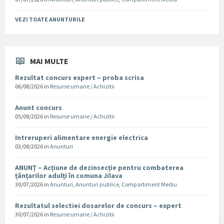
VEZI TOATE ANUNTURILE
MAI MULTE
Rezultat concurs expert – proba scrisa
06/08/2026
in
Resurse umane / Achizitii
Anunt concurs
05/08/2026
in
Resurse umane / Achizitii
Intreruperi alimentare energie electrica
03/08/2026
in
Anunturi
ANUNȚ – Acțiune de dezinsecție pentru combaterea
țânțarilor adulți în comuna Jilava
30/07/2026
in
Anunturi
,
Anunturi publice
,
Compartiment Mediu
Rezultatul selectiei dosarelor de concurs – expert
30/07/2026
in
Resurse umane / Achizitii