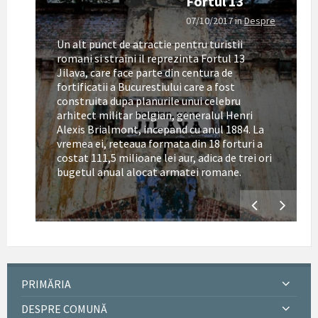
Fortul 13
07/10/2017
in
Despre
Un alt punct de atractie pentru turistii
romani si straini il reprezinta Fortul 13
Jilava, care face parte din centura de
fortificatii a Bucurestiului care a fost
construita dupa planurile unui celebru
arhitect militar belgian, generalul Henri
Alexis Brialmont, incepand cu anul 1884. La
tul
vremea ei, reteaua formata din 18 forturi a
costat 111,5 milioane lei aur, adica de trei ori
bugetul anual alocat armatei romane.
PRIMĂRIA
DESPRE COMUNĂ