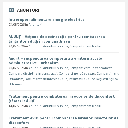
ANUNTURI
Intreruperi alimentare energie electrica
03/08/2026
in
Anunturi
ANUNȚ – Acțiune de dezinsecție pentru combaterea
țânțarilor adulți în comuna Jilava
30/07/2026
in
Anunturi
,
Anunturi publice
,
Compartiment Mediu
Anunt – suspendarea temporara a emiterii actelor
administrative – urbanism
28/07/2026
in
Anunturi
,
Anunturi publice
,
Compart. comunitar cadastru
,
Compart. disciplina in constructii
,
Compartiment Cadastru
,
Compartiment
Urbanism
,
Documente de interes public
,
Informatii publice
,
Registru Agricol
,
Urbanism
Tratament pentru combaterea insectelor de disconfort
(țânțari adulți)
14/07/2026
in
Anunturi
,
Anunturi publice
,
Compartiment Mediu
Tratament AVIO pentru combaterea larvelor insectelor de
disconfort
07/07/2026
in
Anunturi
,
Anunturi publice
,
Compartiment Mediu