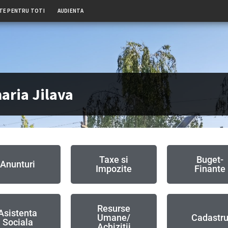
TE PENTRU TOTI
AUDIENTA
aria Jilava
Taxe si
Buget-
Anunturi
Impozite
Finante
Resurse
Asistenta
Umane/
Cadastr
Sociala
Achizitii