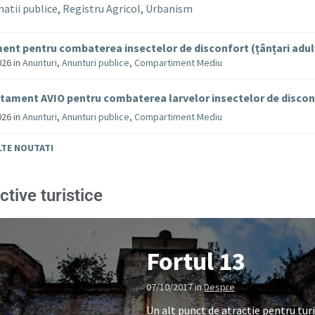
atii publice
,
Registru Agricol
,
Urbanism
ent pentru combaterea insectelor de disconfort (țânțari adul
026
in
Anunturi
,
Anunturi publice
,
Compartiment Mediu
tament AVIO pentru combaterea larvelor insectelor de disco
026
in
Anunturi
,
Anunturi publice
,
Compartiment Mediu
LTE NOUTATI
ctive turistice
Fortul 13
07/10/2017
in
Despre
Un alt punct de atractie pentru turi