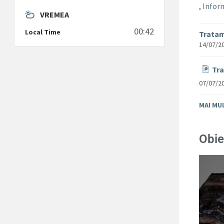
,
Inform
VREMEA
00:42
Local Time
Tratam
14/07/2
Tra
07/07/2
MAI MU
Obie