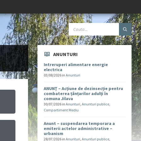
ANUNTURI
Intreruperi alimentare energie
electrica
03/08/2026
in
Anunturi
ANUNȚ – Acțiune de dezinsecție pentru
combaterea țânțarilor adulți în
comuna Jilava
30/07/2026
in
Anunturi
,
Anunturi publice
,
Compartiment Mediu
Anunt – suspendarea temporara a
emiterii actelor administrative –
urbanism
u
28/07/2026
in
Anunturi
,
Anunturi publice
,