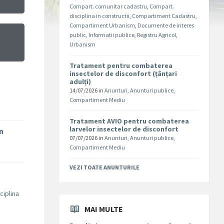
Compart. comunitar cadastru
,
Compart.
disciplina in constructii
,
Compartiment Cadastru
,
Compartiment Urbanism
,
Documente de interes
public
,
Informatii publice
,
Registru Agricol
,
Urbanism
Tratament pentru combaterea
insectelor de disconfort (țânțari
adulți)
14/07/2026
in
Anunturi
,
Anunturi publice
,
Compartiment Mediu
Tratament AVIO pentru combaterea
larvelor insectelor de disconfort
în
07/07/2026
in
Anunturi
,
Anunturi publice
,
Compartiment Mediu
VEZI TOATE ANUNTURILE
ciplina
MAI MULTE