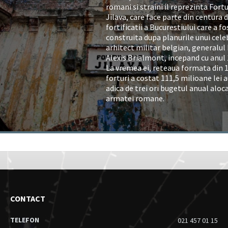
romani si straini il reprezinta Fortu
Jilava, care face parte din centura 
fortificatii a Bucurestiului care a fo
construita dupa planurile unui cele
arhitect militar belgian, generalul
Alexis Brialmont, incepand cu anul 
La vremea ei, reteaua formata din 
forturi a costat 111,5 milioane lei a
adica de trei ori bugetul anual aloc
armatei romane.
CONTACT
TELEFON
021 457 01 15