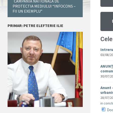
CAMPANIA NATIONALA DE
PROTECTIA MEDIULUI “INFOCONS –
FII UN EXEMPLU”
PRIMAR: PETRE ELEFTERIE ILIE
Cele
Intrer
03/08/2
ANUNȚ 
comuna
30/07/2
Anunt 
urban
28/07/2
in constr
Doc