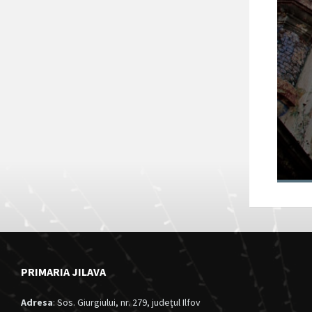
Fortul 13 Jilava
va intra în
circuitul turistic
al județului Ilfov
28/11/2024
in
Anunturi
PRIMARIA JILAVA
Adresa
: Sos. Giurgiului, nr. 279, judeţul Ilfov