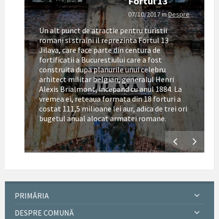
Fortul 13
07/10/2017
in
Despre
Un alt punct de atractie pentru turistii
romani si straini il reprezinta Fortul 13
Jilava, care face parte din centura de
fortificatii a Bucurestiului care a fost
construita dupa planurile unui celebru
arhitect militar belgian, generalul Henri
Alexis Brialmont, incepand cu anul 1884. La
tul
vremea ei, reteaua formata din 18 forturi a
costat 111,5 milioane lei aur, adica de trei ori
bugetul anual alocat armatei romane.
PRIMĂRIA
DESPRE COMUNĂ