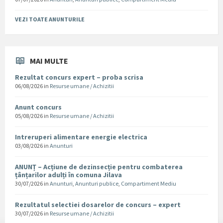
VEZI TOATE ANUNTURILE
MAI MULTE
Rezultat concurs expert – proba scrisa
06/08/2026
in
Resurse umane / Achizitii
Anunt concurs
05/08/2026
in
Resurse umane / Achizitii
Intreruperi alimentare energie electrica
03/08/2026
in
Anunturi
ANUNȚ – Acțiune de dezinsecție pentru combaterea
țânțarilor adulți în comuna Jilava
30/07/2026
in
Anunturi
,
Anunturi publice
,
Compartiment Mediu
Rezultatul selectiei dosarelor de concurs – expert
30/07/2026
in
Resurse umane / Achizitii