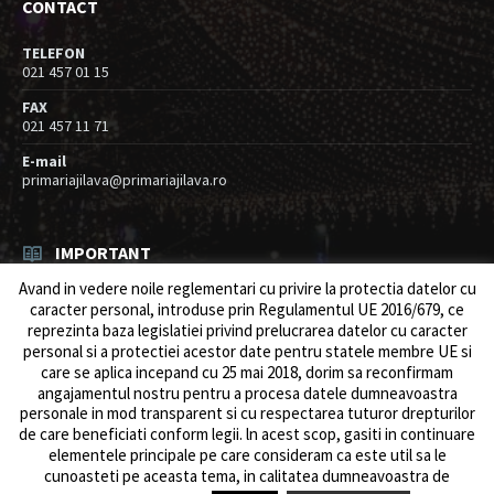
CONTACT
TELEFON
021 457 01 15
FAX
021 457 11 71
E-mail
primariajilava@primariajilava.ro
IMPORTANT
Avand in vedere noile reglementari cu privire la protectia datelor cu
Rezultat concurs expert – proba scrisa
caracter personal, introduse prin Regulamentul UE 2016/679, ce
06/08/2026
in
Resurse umane / Achizitii
reprezinta baza legislatiei privind prelucrarea datelor cu caracter
personal si a protectiei acestor date pentru statele membre UE si
Anunt concurs
care se aplica incepand cu 25 mai 2018, dorim sa reconfirmam
05/08/2026
in
Resurse umane / Achizitii
angajamentul nostru pentru a procesa datele dumneavoastra
personale in mod transparent si cu respectarea tuturor drepturilor
de care beneficiati conform legii. ln acest scop, gasiti in continuare
elementele principale pe care consideram ca este util sa le
cunoasteti pe aceasta tema, in calitatea dumneavoastra de
© 2026 Primăria Comunei Jilava. Dev by
ows.ro