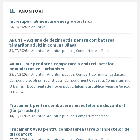
ANUNTURI
Intreruperi alimentare energie electrica
03/08/2026
in
Anunturi
ANUNȚ – Acțiune de dezinsecție pentru combaterea
țânțarilor adulți în comuna Jilava
30/07/2026
in
Anunturi
,
Anunturi publice
,
Compartiment Mediu
Anunt – suspendarea temporara a emiterii actelor
administrative – urbanism
28/07/2026
in
Anunturi
,
Anunturi publice
,
Compart. comunitar cadastru
,
Compart. disciplina in constructii
,
Compartiment Cadastru
,
Compartiment
Urbanism
,
Documente de interes public
,
Informatii publice
,
Registru Agricol
,
Urbanism
Tratament pentru combaterea insectelor de disconfort
(țânțari adulți)
14/07/2026
in
Anunturi
,
Anunturi publice
,
Compartiment Mediu
Tratament AVIO pentru combaterea larvelor insectelor de
disconfort
07/07/2026
in
Anunturi
,
Anunturi publice
,
Compartiment Mediu