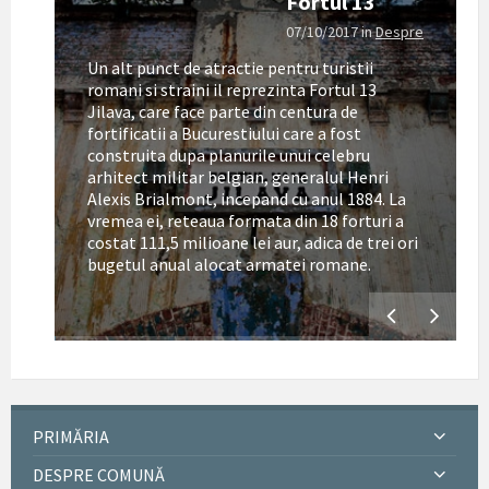
Fortul 13
07/10/2017
in
Despre
Un alt punct de atractie pentru turistii
romani si straini il reprezinta Fortul 13
Jilava, care face parte din centura de
fortificatii a Bucurestiului care a fost
construita dupa planurile unui celebru
arhitect militar belgian, generalul Henri
Alexis Brialmont, incepand cu anul 1884. La
tul
vremea ei, reteaua formata din 18 forturi a
costat 111,5 milioane lei aur, adica de trei ori
bugetul anual alocat armatei romane.
PRIMĂRIA
DESPRE COMUNĂ