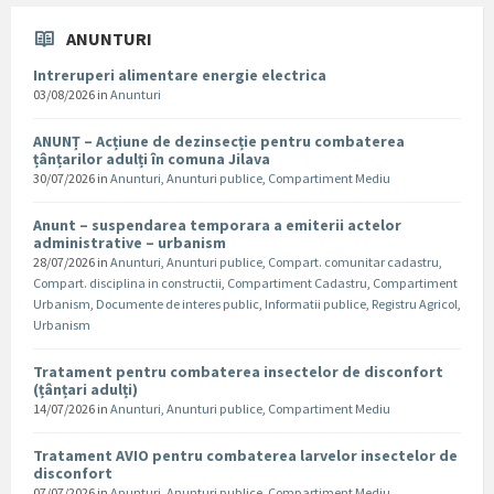
ANUNTURI
Intreruperi alimentare energie electrica
03/08/2026
in
Anunturi
ANUNȚ – Acțiune de dezinsecție pentru combaterea
țânțarilor adulți în comuna Jilava
30/07/2026
in
Anunturi
,
Anunturi publice
,
Compartiment Mediu
Anunt – suspendarea temporara a emiterii actelor
administrative – urbanism
28/07/2026
in
Anunturi
,
Anunturi publice
,
Compart. comunitar cadastru
,
Compart. disciplina in constructii
,
Compartiment Cadastru
,
Compartiment
Urbanism
,
Documente de interes public
,
Informatii publice
,
Registru Agricol
,
Urbanism
Tratament pentru combaterea insectelor de disconfort
(țânțari adulți)
14/07/2026
in
Anunturi
,
Anunturi publice
,
Compartiment Mediu
Tratament AVIO pentru combaterea larvelor insectelor de
disconfort
07/07/2026
in
Anunturi
,
Anunturi publice
,
Compartiment Mediu