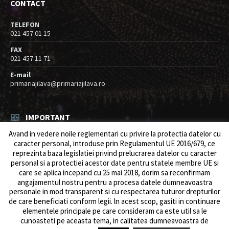
CONTACT
TELEFON
021 457 01 15
FAX
021 457 11 71
E-mail
primariajilava@primariajilava.ro
IMPORTANT
Avand in vedere noile reglementari cu privire la protectia datelor cu
Rezultat concurs expert – proba scrisa
caracter personal, introduse prin Regulamentul UE 2016/679, ce
06/08/2026
in
Resurse umane / Achizitii
reprezinta baza legislatiei privind prelucrarea datelor cu caracter
personal si a protectiei acestor date pentru statele membre UE si
Anunt concurs
care se aplica incepand cu 25 mai 2018, dorim sa reconfirmam
05/08/2026
in
Resurse umane / Achizitii
angajamentul nostru pentru a procesa datele dumneavoastra
personale in mod transparent si cu respectarea tuturor drepturilor
de care beneficiati conform legii. ln acest scop, gasiti in continuare
elementele principale pe care consideram ca este util sa le
cunoasteti pe aceasta tema, in calitatea dumneavoastra de
© 2026 Primăria Comunei Jilava. Dev by
ows.ro