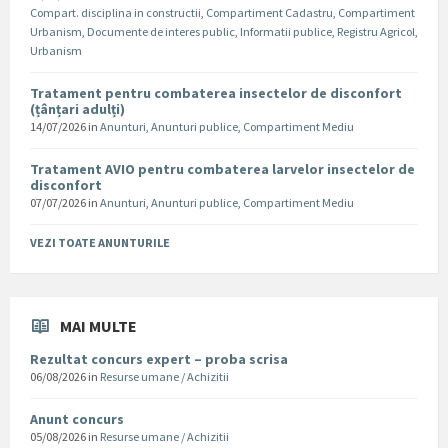
Compart. disciplina in constructii
,
Compartiment Cadastru
,
Compartiment
Urbanism
,
Documente de interes public
,
Informatii publice
,
Registru Agricol
,
Urbanism
Tratament pentru combaterea insectelor de disconfort
(țânțari adulți)
14/07/2026
in
Anunturi
,
Anunturi publice
,
Compartiment Mediu
Tratament AVIO pentru combaterea larvelor insectelor de
disconfort
07/07/2026
in
Anunturi
,
Anunturi publice
,
Compartiment Mediu
VEZI TOATE ANUNTURILE
MAI MULTE
Rezultat concurs expert – proba scrisa
06/08/2026
in
Resurse umane / Achizitii
Anunt concurs
05/08/2026
in
Resurse umane / Achizitii