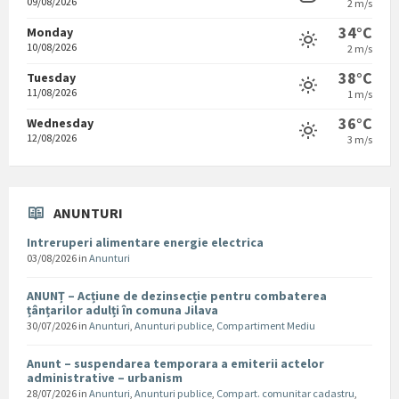
09/08/2026
2 m/s
34°C
Monday
10/08/2026
2 m/s
38°C
Tuesday
11/08/2026
1 m/s
36°C
Wednesday
12/08/2026
3 m/s
ANUNTURI
Intreruperi alimentare energie electrica
03/08/2026
in
Anunturi
ANUNȚ – Acțiune de dezinsecție pentru combaterea
țânțarilor adulți în comuna Jilava
30/07/2026
in
Anunturi
,
Anunturi publice
,
Compartiment Mediu
Anunt – suspendarea temporara a emiterii actelor
administrative – urbanism
28/07/2026
in
Anunturi
,
Anunturi publice
,
Compart. comunitar cadastru
,