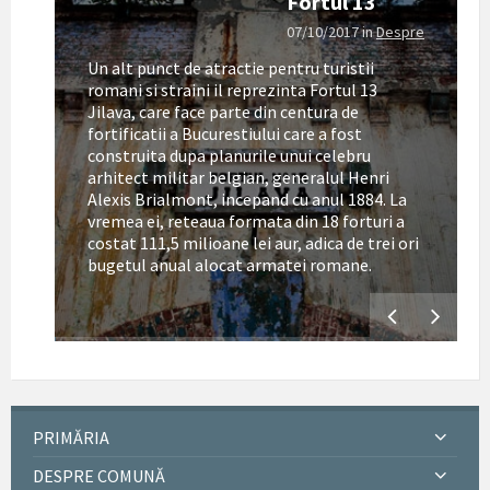
Fortul 13
07/10/2017
in
Despre
Un alt punct de atractie pentru turistii
romani si straini il reprezinta Fortul 13
Jilava, care face parte din centura de
fortificatii a Bucurestiului care a fost
construita dupa planurile unui celebru
arhitect militar belgian, generalul Henri
Alexis Brialmont, incepand cu anul 1884. La
tul
vremea ei, reteaua formata din 18 forturi a
costat 111,5 milioane lei aur, adica de trei ori
bugetul anual alocat armatei romane.
PRIMĂRIA
DESPRE COMUNĂ