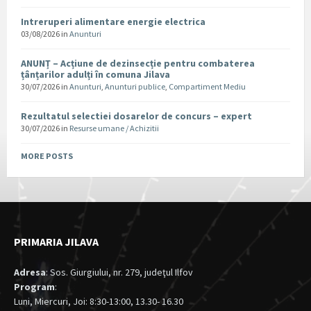
Intreruperi alimentare energie electrica
03/08/2026
in
Anunturi
ANUNȚ – Acțiune de dezinsecție pentru combaterea
țânțarilor adulți în comuna Jilava
30/07/2026
in
Anunturi
,
Anunturi publice
,
Compartiment Mediu
Rezultatul selectiei dosarelor de concurs – expert
30/07/2026
in
Resurse umane / Achizitii
MORE POSTS
PRIMARIA JILAVA
Adresa
: Sos. Giurgiului, nr. 279, judeţul Ilfov
Program
:
Luni, Miercuri, Joi: 8:30-13:00, 13.30- 16.30