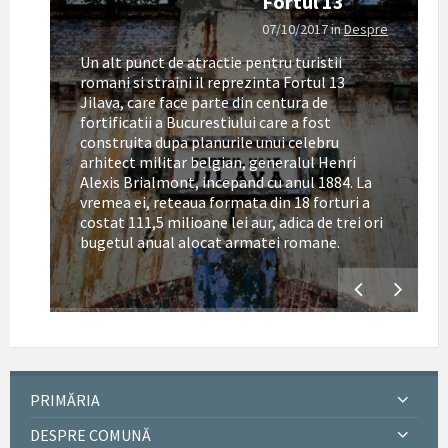
Fortul 13
07/10/2017
in
Despre
Un alt punct de atractie pentru turistii
romani si straini il reprezinta Fortul 13
Jilava, care face parte din centura de
fortificatii a Bucurestiului care a fost
construita dupa planurile unui celebru
arhitect militar belgian, generalul Henri
Alexis Brialmont, incepand cu anul 1884. La
tul
vremea ei, reteaua formata din 18 forturi a
costat 111,5 milioane lei aur, adica de trei ori
bugetul anual alocat armatei romane.
PRIMĂRIA
DESPRE COMUNĂ