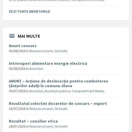
VEZI TOATE ANUNTURILE
MAI MULTE
Anunt concurs
05/08/2026
in
Resurse umane / Achizitii
Intreruperi alimentare energie electrica
03/08/2026
in
Anunturi
ANUNȚ – Acțiune de dezinsecție pentru combaterea
țânțarilor adulți în comuna Jilava
30/07/2026
in
Anunturi
,
Anunturi publice
,
Compartiment Mediu
Rezultatul selectiei dosarelor de concurs – expert
30/07/2026
in
Resurse umane / Achizitii
Rezultat – consilier etica
28/07/2026
in
Resurse umane / Achizitii