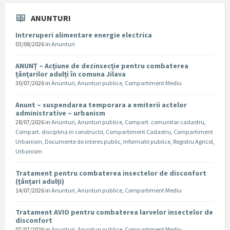
ANUNTURI
Intreruperi alimentare energie electrica
03/08/2026
in
Anunturi
ANUNȚ – Acțiune de dezinsecție pentru combaterea
țânțarilor adulți în comuna Jilava
30/07/2026
in
Anunturi
,
Anunturi publice
,
Compartiment Mediu
Anunt – suspendarea temporara a emiterii actelor
administrative – urbanism
28/07/2026
in
Anunturi
,
Anunturi publice
,
Compart. comunitar cadastru
,
Compart. disciplina in constructii
,
Compartiment Cadastru
,
Compartiment
Urbanism
,
Documente de interes public
,
Informatii publice
,
Registru Agricol
,
Urbanism
Tratament pentru combaterea insectelor de disconfort
(țânțari adulți)
14/07/2026
in
Anunturi
,
Anunturi publice
,
Compartiment Mediu
Tratament AVIO pentru combaterea larvelor insectelor de
disconfort
07/07/2026
in
Anunturi
,
Anunturi publice
,
Compartiment Mediu