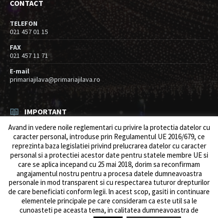
CONTACT
TELEFON
021 457 01 15
FAX
021 457 11 71
E-mail
primariajilava@primariajilava.ro
IMPORTANT
Avand in vedere noile reglementari cu privire la protectia datelor cu
Anunt concurs
caracter personal, introduse prin Regulamentul UE 2016/679, ce
05/08/2026
in
Resurse umane / Achizitii
reprezinta baza legislatiei privind prelucrarea datelor cu caracter
personal si a protectiei acestor date pentru statele membre UE si
Intreruperi alimentare energie electrica
care se aplica incepand cu 25 mai 2018, dorim sa reconfirmam
03/08/2026
in
Anunturi
angajamentul nostru pentru a procesa datele dumneavoastra
personale in mod transparent si cu respectarea tuturor drepturilor
de care beneficiati conform legii. ln acest scop, gasiti in continuare
elementele principale pe care consideram ca este util sa le
cunoasteti pe aceasta tema, in calitatea dumneavoastra de
© 2026 Primăria Comunei Jilava. Dev by
ows.ro