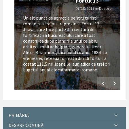
Fortul 13
07/10/2017
in
Despre
Un alt punct de atractie pentru turistii
romani si straini il reprezinta Fortul 13
Jilava, care face parte din centura de
fortificatii a Bucurestiului care a fost
construita dupa planurile unui celebru
arhitect militar belgian, generalul Henri
Alexis Brialmont, incepand cu anul 1884. La
tul
vremea ei, reteaua formata din 18 forturi a
costat 111,5 milioane lei aur, adica de trei ori
bugetul anual alocat armatei romane.
PRIMĂRIA
DESPRE COMUNĂ