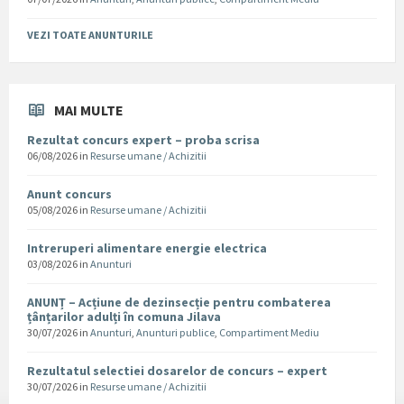
VEZI TOATE ANUNTURILE
MAI MULTE
Rezultat concurs expert – proba scrisa
06/08/2026
in
Resurse umane / Achizitii
Anunt concurs
05/08/2026
in
Resurse umane / Achizitii
Intreruperi alimentare energie electrica
03/08/2026
in
Anunturi
ANUNȚ – Acțiune de dezinsecție pentru combaterea
țânțarilor adulți în comuna Jilava
30/07/2026
in
Anunturi
,
Anunturi publice
,
Compartiment Mediu
Rezultatul selectiei dosarelor de concurs – expert
30/07/2026
in
Resurse umane / Achizitii