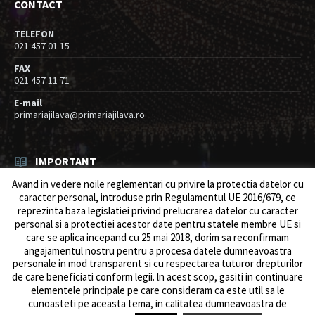
CONTACT
TELEFON
021 457 01 15
FAX
021 457 11 71
E-mail
primariajilava@primariajilava.ro
IMPORTANT
Avand in vedere noile reglementari cu privire la protectia datelor cu
Rezultat concurs expert – proba scrisa
caracter personal, introduse prin Regulamentul UE 2016/679, ce
06/08/2026
in
Resurse umane / Achizitii
reprezinta baza legislatiei privind prelucrarea datelor cu caracter
personal si a protectiei acestor date pentru statele membre UE si
Anunt concurs
care se aplica incepand cu 25 mai 2018, dorim sa reconfirmam
05/08/2026
in
Resurse umane / Achizitii
angajamentul nostru pentru a procesa datele dumneavoastra
personale in mod transparent si cu respectarea tuturor drepturilor
de care beneficiati conform legii. ln acest scop, gasiti in continuare
elementele principale pe care consideram ca este util sa le
cunoasteti pe aceasta tema, in calitatea dumneavoastra de
© 2026 Primăria Comunei Jilava. Dev by
ows.ro