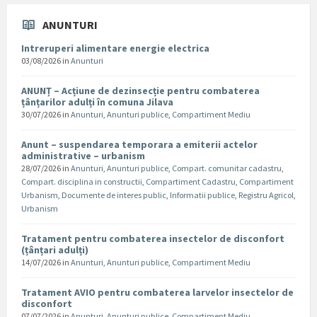
ANUNTURI
Intreruperi alimentare energie electrica
03/08/2026
in
Anunturi
ANUNȚ – Acțiune de dezinsecție pentru combaterea
țânțarilor adulți în comuna Jilava
30/07/2026
in
Anunturi
,
Anunturi publice
,
Compartiment Mediu
Anunt – suspendarea temporara a emiterii actelor
administrative – urbanism
28/07/2026
in
Anunturi
,
Anunturi publice
,
Compart. comunitar cadastru
,
Compart. disciplina in constructii
,
Compartiment Cadastru
,
Compartiment
Urbanism
,
Documente de interes public
,
Informatii publice
,
Registru Agricol
,
Urbanism
Tratament pentru combaterea insectelor de disconfort
(țânțari adulți)
14/07/2026
in
Anunturi
,
Anunturi publice
,
Compartiment Mediu
Tratament AVIO pentru combaterea larvelor insectelor de
disconfort
07/07/2026
in
Anunturi
,
Anunturi publice
,
Compartiment Mediu