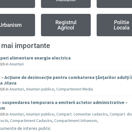
Registrul
Politie
Urbanism
Agricol
Locala
 mai importante
uperi alimentare energie electrica
026
in
Anunturi
– Acțiune de dezinsecție pentru combaterea țânțarilor adulți 
 Jilava
026
in
Anunturi
,
Anunturi publice
,
Compartiment Mediu
– suspendarea temporara a emiterii actelor administrative –
ism
026
in
Anunturi
,
Anunturi publice
,
Compart. comunitar cadastru
,
Compart. dis
uctii
,
Compartiment Cadastru
,
Compartiment Urbanism
,
umente de interes public