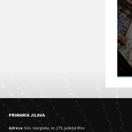
Fortul 13 Jilava
va intra în
circuitul turistic
al județului Ilfov
28/11/2024
in
Anunturi
PRIMARIA JILAVA
Adresa
: Sos. Giurgiului, nr. 279, judeţul Ilfov