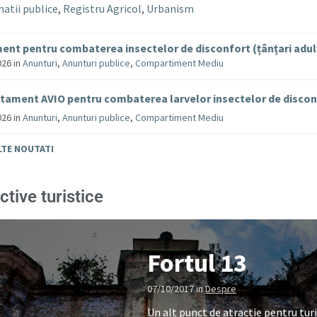
atii publice
,
Registru Agricol
,
Urbanism
ent pentru combaterea insectelor de disconfort (țânțari adul
026
in
Anunturi
,
Anunturi publice
,
Compartiment Mediu
tament AVIO pentru combaterea larvelor insectelor de disco
026
in
Anunturi
,
Anunturi publice
,
Compartiment Mediu
LTE NOUTATI
ctive turistice
Fortul 13
07/10/2017
in
Despre
Un alt punct de atractie pentru turi