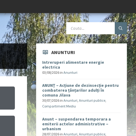
ANUNTURI
Intreruperi alimentare energie
electrica
03/08/2026
in
Anunturi
ANUNȚ – Acțiune de dezinsecție pentru
combaterea țânțarilor adulți în
comuna Jilava
30/07/2026
in
Anunturi
,
Anunturi publice
,
Compartiment Mediu
Anunt – suspendarea temporara a
emiterii actelor administrative –
urbanism
u
28/07/2026
in
Anunturi
,
Anunturi publice
,