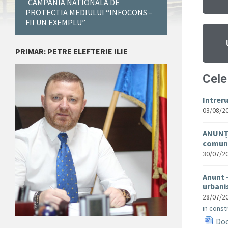
CAMPANIA NATIONALA DE
PROTECTIA MEDIULUI “INFOCONS –
FII UN EXEMPLU”
PRIMAR: PETRE ELEFTERIE ILIE
Cele
Intrer
03/08/2
ANUNȚ 
comuna
30/07/2
Anunt 
urban
28/07/2
in constr
Doc