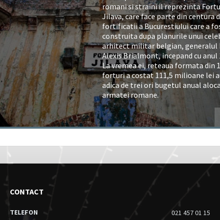
romani si straini il reprezinta Fortu
Jilava, care face parte din centura 
fortificatii a Bucurestiului care a fo
construita dupa planurile unui cele
arhitect militar belgian, generalul
Alexis Brialmont, incepand cu anul 
La vremea ei, reteaua formata din 
forturi a costat 111,5 milioane lei a
adica de trei ori bugetul anual aloc
armatei romane.
CONTACT
TELEFON
021 457 01 15