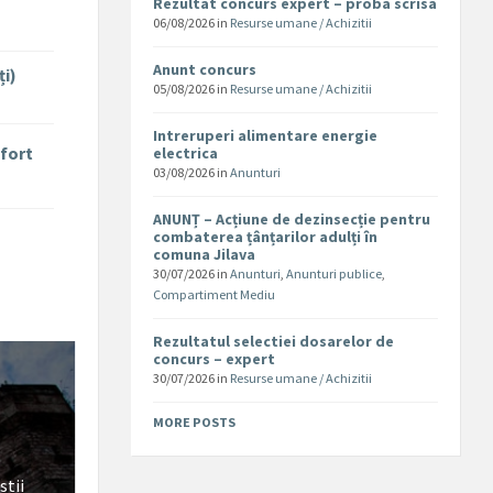
Rezultat concurs expert – proba scrisa
06/08/2026
in
Resurse umane / Achizitii
Anunt concurs
ți)
05/08/2026
in
Resurse umane / Achizitii
Intreruperi alimentare energie
nfort
electrica
03/08/2026
in
Anunturi
ANUNȚ – Acțiune de dezinsecție pentru
combaterea țânțarilor adulți în
comuna Jilava
30/07/2026
in
Anunturi
,
Anunturi publice
,
Compartiment Mediu
Rezultatul selectiei dosarelor de
concurs – expert
30/07/2026
in
Resurse umane / Achizitii
MORE POSTS
stii