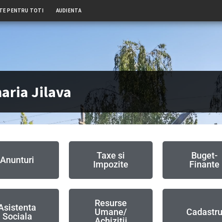
TE PENTRU TOTI
AUDIENTA
aria Jilava
Taxe si
Buget-
Anunturi
Impozite
Finante
Resurse
Asistenta
Umane/
Cadastr
Sociala
Achizitii