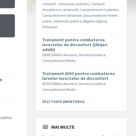
Compart. comunitar cadastru
,
Compart.
disciplina in constructii
,
Compartiment Cadastru
,
Compartiment Urbanism
,
Documente de interes
public
,
Informatii publice
,
Registru Agricol
,
Urbanism
Tratament pentru combaterea
insectelor de disconfort (țânțari
adulți)
14/07/2026
in
Anunturi
,
Anunturi publice
,
Compartiment Mediu
Tratament AVIO pentru combaterea
larvelor insectelor de disconfort
în
07/07/2026
in
Anunturi
,
Anunturi publice
,
Compartiment Mediu
VEZI TOATE ANUNTURILE
ciplina
MAI MULTE