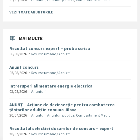
VEZI TOATE ANUNTURILE
MAI MULTE
Rezultat concurs expert – proba scrisa
06/08/2026
in
Resurse umane / Achizitii
Anunt concurs
05/08/2026
in
Resurse umane / Achizitii
Intreruperi alimentare energie electrica
03/08/2026
in
Anunturi
ANUNȚ – Acțiune de dezinsecție pentru combaterea
țânțarilor adulți în comuna Jilava
30/07/2026
in
Anunturi
,
Anunturi publice
,
Compartiment Mediu
Rezultatul selectiei dosarelor de concurs – expert
30/07/2026
in
Resurse umane / Achizitii