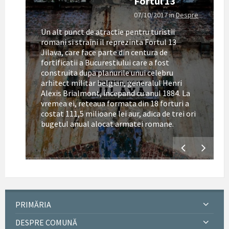
Fortul 13
07/10/2017
in
Despre
Un alt punct de atractie pentru turistii
romani si straini il reprezinta Fortul 13
Jilava, care face parte din centura de
fortificatii a Bucurestiului care a fost
construita dupa planurile unui celebru
arhitect militar belgian, generalul Henri
Alexis Brialmont, incepand cu anul 1884. La
tul
vremea ei, reteaua formata din 18 forturi a
costat 111,5 milioane lei aur, adica de trei ori
bugetul anual alocat armatei romane.
PRIMĂRIA
DESPRE COMUNĂ