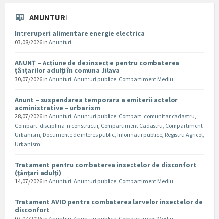
ANUNTURI
Intreruperi alimentare energie electrica
03/08/2026
in
Anunturi
ANUNȚ – Acțiune de dezinsecție pentru combaterea
țânțarilor adulți în comuna Jilava
30/07/2026
in
Anunturi
,
Anunturi publice
,
Compartiment Mediu
Anunt – suspendarea temporara a emiterii actelor
administrative – urbanism
28/07/2026
in
Anunturi
,
Anunturi publice
,
Compart. comunitar cadastru
,
Compart. disciplina in constructii
,
Compartiment Cadastru
,
Compartiment
Urbanism
,
Documente de interes public
,
Informatii publice
,
Registru Agricol
,
Urbanism
Tratament pentru combaterea insectelor de disconfort
(țânțari adulți)
14/07/2026
in
Anunturi
,
Anunturi publice
,
Compartiment Mediu
Tratament AVIO pentru combaterea larvelor insectelor de
disconfort
07/07/2026
in
Anunturi
,
Anunturi publice
,
Compartiment Mediu