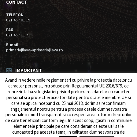
CONTACT
TELEFON
021 457 01 15
FAX
021 457 11 71
E-mail
primariajilava@primariajilava.ro
IMPORTANT
Avand in vedere noile reglementari cu privire la protectia datelor cu
Rezultat concurs expert – proba scrisa
caracter personal, introduse prin Regulamentul UE 2016/679, ce
06/08/2026
in
Resurse umane / Achizitii
reprezinta baza legislatiei privind prelucrarea datelor cu caracter
personal si a protectiei acestor date pentru statele membre UE si
Anunt concurs
care se aplica incepand cu 25 mai 2018, dorim sa reconfirmam
05/08/2026
in
Resurse umane / Achizitii
angajamentul nostru pentru a procesa datele dumneavoastra
personale in mod transparent si cu respectarea tuturor drepturilor
de care beneficiati conform legii. ln acest scop, gasiti in continuare
elementele principale pe care consideram ca este util sa le
cunoasteti pe aceasta tema, in calitatea dumneavoastra de
© 2026 Primăria Comunei Jilava. Dev by
ows.ro