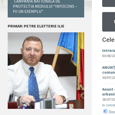
CAMPANIA NATIONALA DE
PROTECTIA MEDIULUI “INFOCONS –
FII UN EXEMPLU”
PRIMAR: PETRE ELEFTERIE ILIE
Cele
Intrer
03/08/2
ANUNȚ 
comuna
30/07/2
Anunt 
urban
28/07/2
in constr
Doc