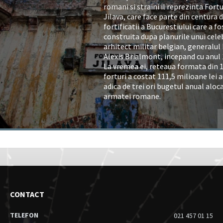
romani si straini il reprezinta Fortu
Jilava, care face parte din centura 
fortificatii a Bucurestiului care a fo
construita dupa planurile unui cele
arhitect militar belgian, generalul
Alexis Brialmont, incepand cu anul 
La vremea ei, reteaua formata din 
forturi a costat 111,5 milioane lei a
adica de trei ori bugetul anual aloc
armatei romane.
CONTACT
TELEFON
021 457 01 15