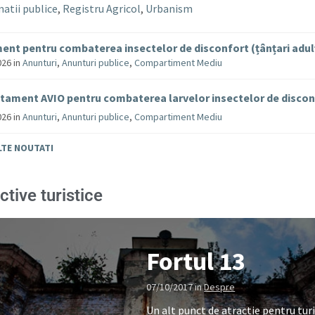
atii publice
,
Registru Agricol
,
Urbanism
ent pentru combaterea insectelor de disconfort (țânțari adul
026
in
Anunturi
,
Anunturi publice
,
Compartiment Mediu
tament AVIO pentru combaterea larvelor insectelor de disco
026
in
Anunturi
,
Anunturi publice
,
Compartiment Mediu
LTE NOUTATI
ctive turistice
Fortul 13
07/10/2017
in
Despre
Un alt punct de atractie pentru turi