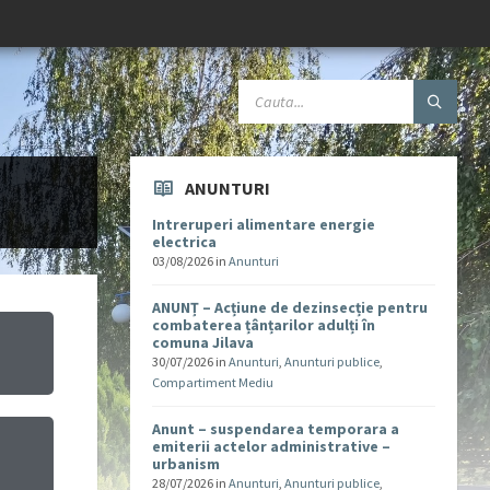
ANUNTURI
Intreruperi alimentare energie
electrica
03/08/2026
in
Anunturi
ANUNȚ – Acțiune de dezinsecție pentru
combaterea țânțarilor adulți în
comuna Jilava
30/07/2026
in
Anunturi
,
Anunturi publice
,
Compartiment Mediu
Anunt – suspendarea temporara a
emiterii actelor administrative –
urbanism
u
28/07/2026
in
Anunturi
,
Anunturi publice
,