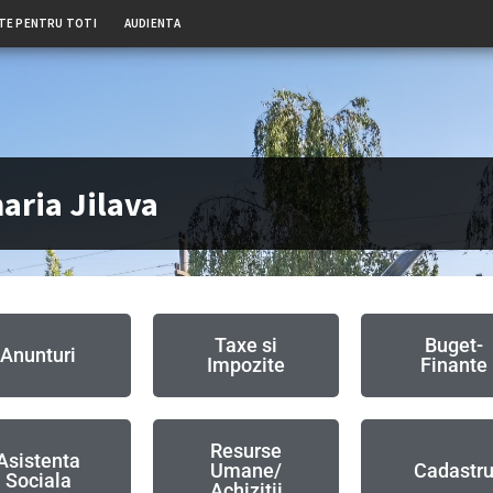
TE PENTRU TOTI
AUDIENTA
aria Jilava
Taxe si
Buget-
Anunturi
Impozite
Finante
Resurse
Asistenta
Umane/
Cadastr
Sociala
Achizitii