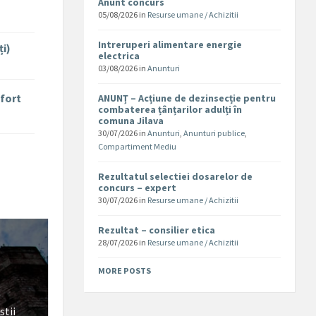
Anunt concurs
05/08/2026
in
Resurse umane / Achizitii
Intreruperi alimentare energie
ți)
electrica
03/08/2026
in
Anunturi
nfort
ANUNȚ – Acțiune de dezinsecție pentru
combaterea țânțarilor adulți în
comuna Jilava
30/07/2026
in
Anunturi
,
Anunturi publice
,
Compartiment Mediu
Rezultatul selectiei dosarelor de
concurs – expert
30/07/2026
in
Resurse umane / Achizitii
Rezultat – consilier etica
28/07/2026
in
Resurse umane / Achizitii
MORE POSTS
stii