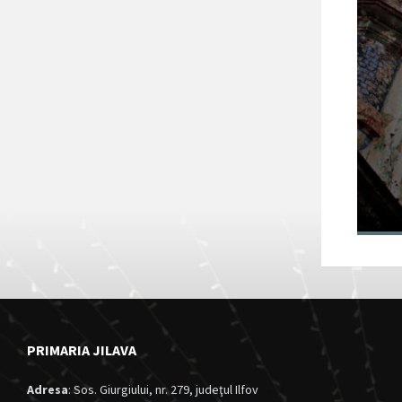
Fortul 13 Jilava
va intra în
circuitul turistic
al județului Ilfov
28/11/2024
in
Anunturi
PRIMARIA JILAVA
Adresa
: Sos. Giurgiului, nr. 279, judeţul Ilfov