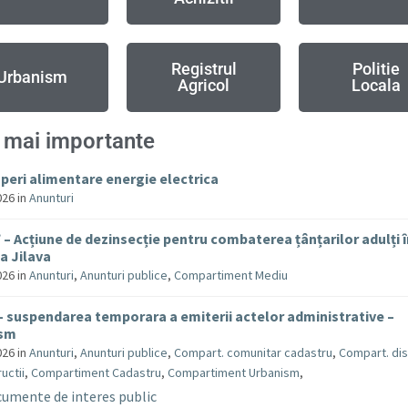
Registrul
Politie
Urbanism
Agricol
Locala
 mai importante
uperi alimentare energie electrica
026
in
Anunturi
– Acțiune de dezinsecție pentru combaterea țânțarilor adulți 
 Jilava
026
in
Anunturi
,
Anunturi publice
,
Compartiment Mediu
– suspendarea temporara a emiterii actelor administrative –
ism
026
in
Anunturi
,
Anunturi publice
,
Compart. comunitar cadastru
,
Compart. dis
uctii
,
Compartiment Cadastru
,
Compartiment Urbanism
,
umente de interes public