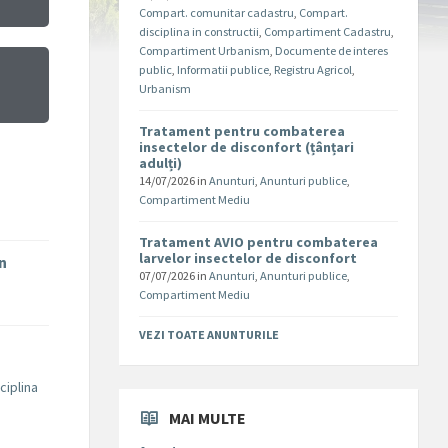
Compart. comunitar cadastru
,
Compart.
disciplina in constructii
,
Compartiment Cadastru
,
Compartiment Urbanism
,
Documente de interes
public
,
Informatii publice
,
Registru Agricol
,
Urbanism
Tratament pentru combaterea
insectelor de disconfort (țânțari
adulți)
14/07/2026
in
Anunturi
,
Anunturi publice
,
Compartiment Mediu
Tratament AVIO pentru combaterea
larvelor insectelor de disconfort
în
07/07/2026
in
Anunturi
,
Anunturi publice
,
Compartiment Mediu
VEZI TOATE ANUNTURILE
ciplina
MAI MULTE