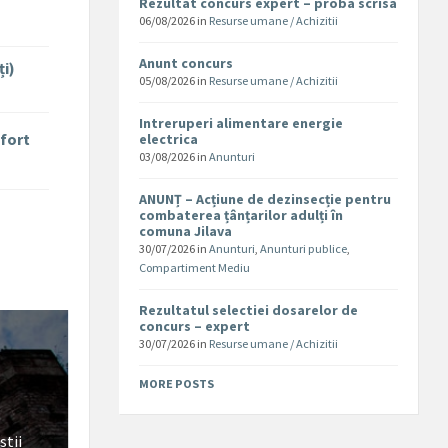
Rezultat concurs expert – proba scrisa
06/08/2026
in
Resurse umane / Achizitii
Anunt concurs
ți)
05/08/2026
in
Resurse umane / Achizitii
Intreruperi alimentare energie
nfort
electrica
03/08/2026
in
Anunturi
ANUNȚ – Acțiune de dezinsecție pentru
combaterea țânțarilor adulți în
comuna Jilava
30/07/2026
in
Anunturi
,
Anunturi publice
,
Compartiment Mediu
Rezultatul selectiei dosarelor de
concurs – expert
30/07/2026
in
Resurse umane / Achizitii
MORE POSTS
stii