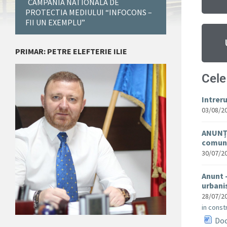
CAMPANIA NATIONALA DE
PROTECTIA MEDIULUI “INFOCONS –
FII UN EXEMPLU”
PRIMAR: PETRE ELEFTERIE ILIE
Cele
Intrer
03/08/2
ANUNȚ 
comuna
30/07/2
Anunt 
urban
28/07/2
in constr
Doc