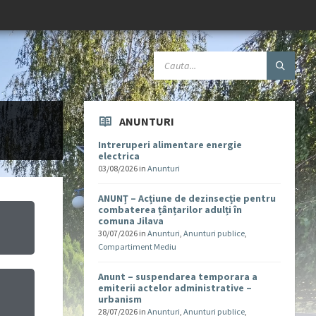
ANUNTURI
Intreruperi alimentare energie
electrica
03/08/2026
in
Anunturi
ANUNȚ – Acțiune de dezinsecție pentru
combaterea țânțarilor adulți în
comuna Jilava
30/07/2026
in
Anunturi
,
Anunturi publice
,
Compartiment Mediu
Anunt – suspendarea temporara a
emiterii actelor administrative –
urbanism
u
28/07/2026
in
Anunturi
,
Anunturi publice
,