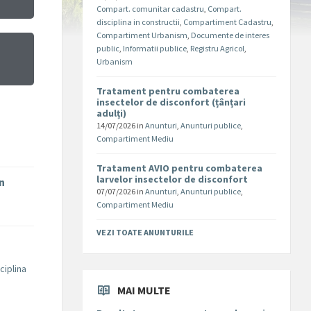
Compart. comunitar cadastru
,
Compart.
disciplina in constructii
,
Compartiment Cadastru
,
Compartiment Urbanism
,
Documente de interes
public
,
Informatii publice
,
Registru Agricol
,
Urbanism
Tratament pentru combaterea
insectelor de disconfort (țânțari
adulți)
14/07/2026
in
Anunturi
,
Anunturi publice
,
Compartiment Mediu
Tratament AVIO pentru combaterea
larvelor insectelor de disconfort
în
07/07/2026
in
Anunturi
,
Anunturi publice
,
Compartiment Mediu
VEZI TOATE ANUNTURILE
ciplina
MAI MULTE