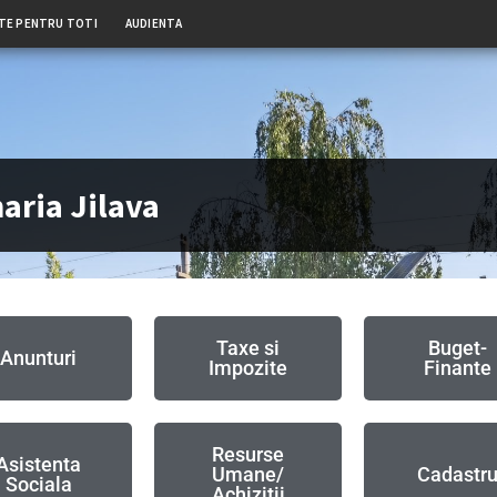
TE PENTRU TOTI
AUDIENTA
aria Jilava
Taxe si
Buget-
Anunturi
Impozite
Finante
Resurse
Asistenta
Umane/
Cadastr
Sociala
Achizitii