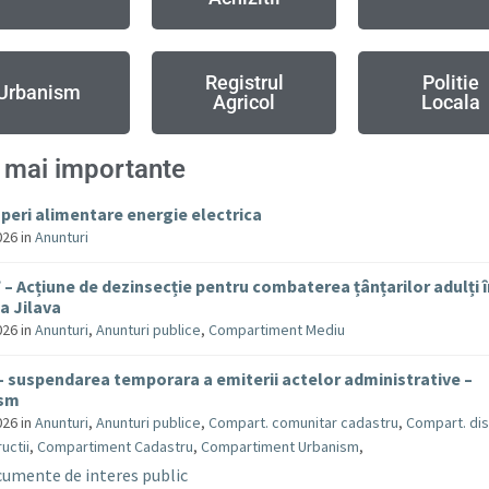
Registrul
Politie
Urbanism
Agricol
Locala
 mai importante
uperi alimentare energie electrica
026
in
Anunturi
– Acțiune de dezinsecție pentru combaterea țânțarilor adulți 
 Jilava
026
in
Anunturi
,
Anunturi publice
,
Compartiment Mediu
– suspendarea temporara a emiterii actelor administrative –
ism
026
in
Anunturi
,
Anunturi publice
,
Compart. comunitar cadastru
,
Compart. dis
uctii
,
Compartiment Cadastru
,
Compartiment Urbanism
,
umente de interes public