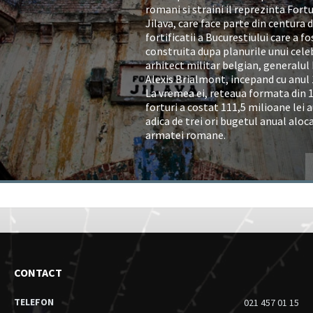
romani si straini il reprezinta Fortu
Jilava, care face parte din centura 
fortificatii a Bucurestiului care a fo
construita dupa planurile unui cele
arhitect militar belgian, generalul
Alexis Brialmont, incepand cu anul 
La vremea ei, reteaua formata din 
forturi a costat 111,5 milioane lei a
adica de trei ori bugetul anual aloc
armatei romane.
CONTACT
TELEFON
021 457 01 15