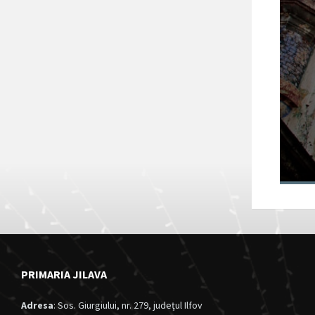
Fortul 13 Jilava
va intra în
circuitul turistic
al județului Ilfov
28/11/2024
in
Anunturi
PRIMARIA JILAVA
Adresa
: Sos. Giurgiului, nr. 279, judeţul Ilfov