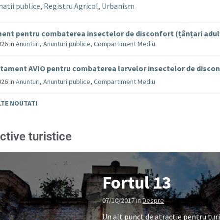
atii publice
,
Registru Agricol
,
Urbanism
ent pentru combaterea insectelor de disconfort (țânțari adul
026
in
Anunturi
,
Anunturi publice
,
Compartiment Mediu
tament AVIO pentru combaterea larvelor insectelor de disco
026
in
Anunturi
,
Anunturi publice
,
Compartiment Mediu
LTE NOUTATI
ctive turistice
Fortul 13
07/10/2017
in
Despre
Un alt punct de atractie pentru turi