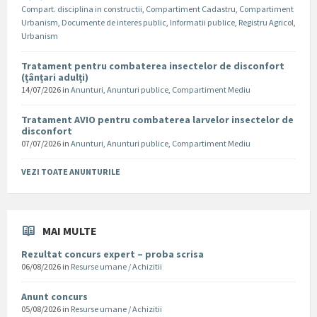
Compart. disciplina in constructii
,
Compartiment Cadastru
,
Compartiment
Urbanism
,
Documente de interes public
,
Informatii publice
,
Registru Agricol
,
Urbanism
Tratament pentru combaterea insectelor de disconfort
(țânțari adulți)
14/07/2026
in
Anunturi
,
Anunturi publice
,
Compartiment Mediu
Tratament AVIO pentru combaterea larvelor insectelor de
disconfort
07/07/2026
in
Anunturi
,
Anunturi publice
,
Compartiment Mediu
VEZI TOATE ANUNTURILE
MAI MULTE
Rezultat concurs expert – proba scrisa
06/08/2026
in
Resurse umane / Achizitii
Anunt concurs
05/08/2026
in
Resurse umane / Achizitii