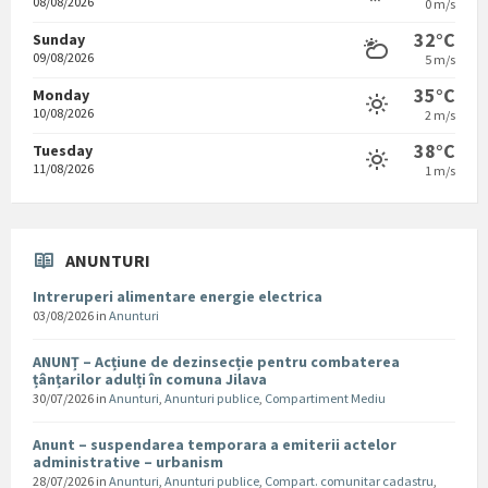
08/08/2026
0 m/s
32°C
Sunday
09/08/2026
5 m/s
35°C
Monday
10/08/2026
2 m/s
38°C
Tuesday
11/08/2026
1 m/s
ANUNTURI
Intreruperi alimentare energie electrica
03/08/2026
in
Anunturi
ANUNȚ – Acțiune de dezinsecție pentru combaterea
țânțarilor adulți în comuna Jilava
30/07/2026
in
Anunturi
,
Anunturi publice
,
Compartiment Mediu
Anunt – suspendarea temporara a emiterii actelor
administrative – urbanism
28/07/2026
in
Anunturi
,
Anunturi publice
,
Compart. comunitar cadastru
,