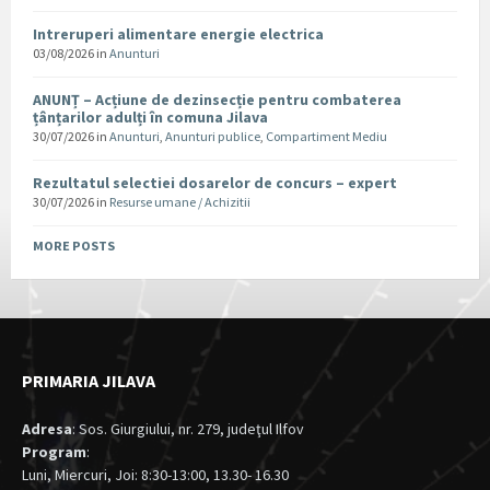
Intreruperi alimentare energie electrica
03/08/2026
in
Anunturi
ANUNȚ – Acțiune de dezinsecție pentru combaterea
țânțarilor adulți în comuna Jilava
30/07/2026
in
Anunturi
,
Anunturi publice
,
Compartiment Mediu
Rezultatul selectiei dosarelor de concurs – expert
30/07/2026
in
Resurse umane / Achizitii
MORE POSTS
PRIMARIA JILAVA
Adresa
: Sos. Giurgiului, nr. 279, judeţul Ilfov
Program
:
Luni, Miercuri, Joi: 8:30-13:00, 13.30- 16.30