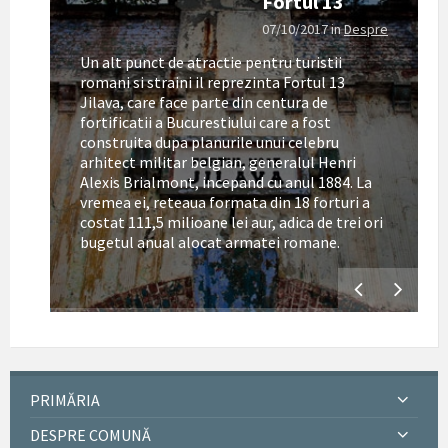
Fortul 13
07/10/2017
in
Despre
Un alt punct de atractie pentru turistii
romani si straini il reprezinta Fortul 13
Jilava, care face parte din centura de
fortificatii a Bucurestiului care a fost
construita dupa planurile unui celebru
arhitect militar belgian, generalul Henri
Alexis Brialmont, incepand cu anul 1884. La
tul
vremea ei, reteaua formata din 18 forturi a
costat 111,5 milioane lei aur, adica de trei ori
bugetul anual alocat armatei romane.
PRIMĂRIA
DESPRE COMUNĂ