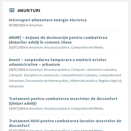
ANUNTURI
Intreruperi alimentare energie electrica
03/08/2026
in
Anunturi
ANUNȚ – Acțiune de dezinsecție pentru combaterea
țânțarilor adulți în comuna Jilava
30/07/2026
in
Anunturi
,
Anunturi publice
,
Compartiment Mediu
Anunt – suspendarea temporara a emiterii actelor
administrative – urbanism
28/07/2026
in
Anunturi
,
Anunturi publice
,
Compart. comunitar cadastru
,
Compart. disciplina in constructii
,
Compartiment Cadastru
,
Compartiment
Urbanism
,
Documente de interes public
,
Informatii publice
,
Registru Agricol
,
Urbanism
Tratament pentru combaterea insectelor de disconfort
(țânțari adulți)
14/07/2026
in
Anunturi
,
Anunturi publice
,
Compartiment Mediu
Tratament AVIO pentru combaterea larvelor insectelor de
disconfort
07/07/2026
in
Anunturi
,
Anunturi publice
,
Compartiment Mediu