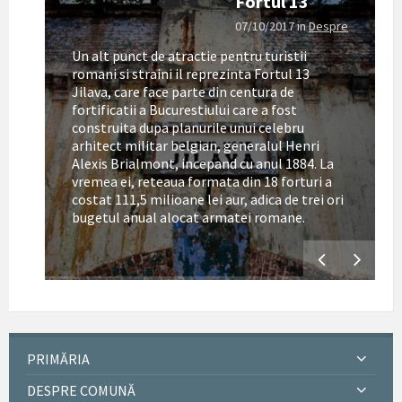
Fortul 13
07/10/2017
in
Despre
Un alt punct de atractie pentru turistii
romani si straini il reprezinta Fortul 13
Jilava, care face parte din centura de
fortificatii a Bucurestiului care a fost
construita dupa planurile unui celebru
arhitect militar belgian, generalul Henri
Alexis Brialmont, incepand cu anul 1884. La
tul
vremea ei, reteaua formata din 18 forturi a
costat 111,5 milioane lei aur, adica de trei ori
bugetul anual alocat armatei romane.
PRIMĂRIA
DESPRE COMUNĂ