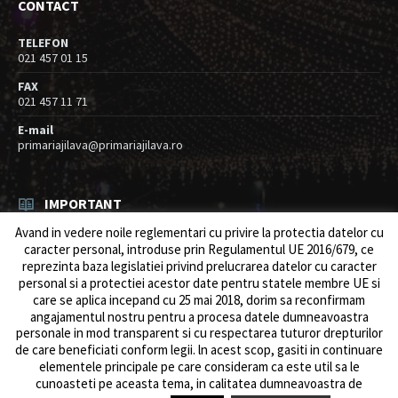
CONTACT
TELEFON
021 457 01 15
FAX
021 457 11 71
E-mail
primariajilava@primariajilava.ro
IMPORTANT
Avand in vedere noile reglementari cu privire la protectia datelor cu
Rezultat concurs expert – proba scrisa
caracter personal, introduse prin Regulamentul UE 2016/679, ce
06/08/2026
in
Resurse umane / Achizitii
reprezinta baza legislatiei privind prelucrarea datelor cu caracter
personal si a protectiei acestor date pentru statele membre UE si
Anunt concurs
care se aplica incepand cu 25 mai 2018, dorim sa reconfirmam
05/08/2026
in
Resurse umane / Achizitii
angajamentul nostru pentru a procesa datele dumneavoastra
personale in mod transparent si cu respectarea tuturor drepturilor
de care beneficiati conform legii. ln acest scop, gasiti in continuare
elementele principale pe care consideram ca este util sa le
cunoasteti pe aceasta tema, in calitatea dumneavoastra de
© 2026 Primăria Comunei Jilava. Dev by
ows.ro