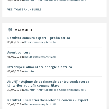
VEZI TOATE ANUNTURILE
MAI MULTE
Rezultat concurs expert – proba scrisa
06/08/2026
in
Resurse umane / Achizitii
Anunt concurs
05/08/2026
in
Resurse umane / Achizitii
Intreruperi alimentare energie electrica
03/08/2026
in
Anunturi
ANUNȚ – Acțiune de dezinsecție pentru combaterea
țânțarilor adulți în comuna Jilava
30/07/2026
in
Anunturi
,
Anunturi publice
,
Compartiment Mediu
Rezultatul selectiei dosarelor de concurs – expert
30/07/2026
in
Resurse umane / Achizitii