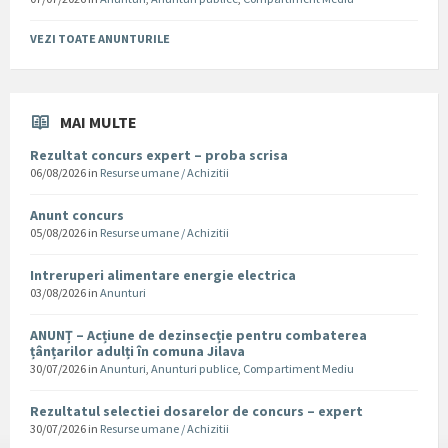
VEZI TOATE ANUNTURILE
MAI MULTE
Rezultat concurs expert – proba scrisa
06/08/2026
in
Resurse umane / Achizitii
Anunt concurs
05/08/2026
in
Resurse umane / Achizitii
Intreruperi alimentare energie electrica
03/08/2026
in
Anunturi
ANUNȚ – Acțiune de dezinsecție pentru combaterea
țânțarilor adulți în comuna Jilava
30/07/2026
in
Anunturi
,
Anunturi publice
,
Compartiment Mediu
Rezultatul selectiei dosarelor de concurs – expert
30/07/2026
in
Resurse umane / Achizitii