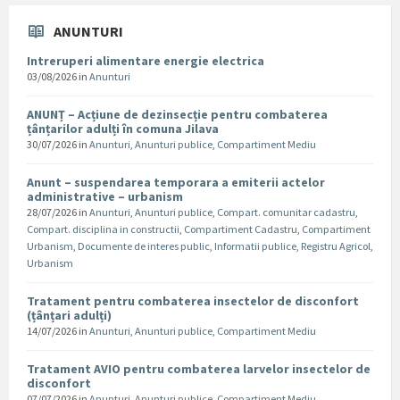
ANUNTURI
Intreruperi alimentare energie electrica
03/08/2026
in
Anunturi
ANUNȚ – Acțiune de dezinsecție pentru combaterea
țânțarilor adulți în comuna Jilava
30/07/2026
in
Anunturi
,
Anunturi publice
,
Compartiment Mediu
Anunt – suspendarea temporara a emiterii actelor
administrative – urbanism
28/07/2026
in
Anunturi
,
Anunturi publice
,
Compart. comunitar cadastru
,
Compart. disciplina in constructii
,
Compartiment Cadastru
,
Compartiment
Urbanism
,
Documente de interes public
,
Informatii publice
,
Registru Agricol
,
Urbanism
Tratament pentru combaterea insectelor de disconfort
(țânțari adulți)
14/07/2026
in
Anunturi
,
Anunturi publice
,
Compartiment Mediu
Tratament AVIO pentru combaterea larvelor insectelor de
disconfort
07/07/2026
in
Anunturi
,
Anunturi publice
,
Compartiment Mediu