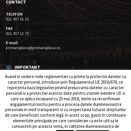
CONTACT
TELEFON
021 457 01 15
FAX
021 457 11 71
E-mail
primariajilava@primariajilava.ro
IMPORTANT
Avand in vedere noile reglementari cu privire la protectia datelor cu
Rezultat concurs expert – proba scrisa
caracter personal, introduse prin Regulamentul UE 2016/679, ce
06/08/2026
in
Resurse umane / Achizitii
reprezinta baza legislatiei privind prelucrarea datelor cu caracter
personal si a protectiei acestor date pentru statele membre UE si
Anunt concurs
care se aplica incepand cu 25 mai 2018, dorim sa reconfirmam
05/08/2026
in
Resurse umane / Achizitii
angajamentul nostru pentru a procesa datele dumneavoastra
personale in mod transparent si cu respectarea tuturor drepturilor
de care beneficiati conform legii. ln acest scop, gasiti in continuare
elementele principale pe care consideram ca este util sa le
cunoasteti pe aceasta tema, in calitatea dumneavoastra de
© 2026 Primăria Comunei Jilava. Dev by
ows.ro