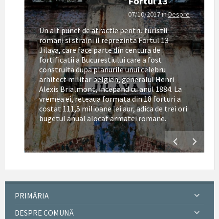
Fortul 13
07/10/2017
in
Despre
Un alt punct de atractie pentru turistii
romani si straini il reprezinta Fortul 13
Jilava, care face parte din centura de
fortificatii a Bucurestiului care a fost
construita dupa planurile unui celebru
arhitect militar belgian, generalul Henri
Alexis Brialmont, incepand cu anul 1884. La
tul
vremea ei, reteaua formata din 18 forturi a
costat 111,5 milioane lei aur, adica de trei ori
bugetul anual alocat armatei romane.
PRIMĂRIA
DESPRE COMUNĂ