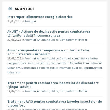
ANUNTURI
Intreruperi alimentare energie electrica
03/08/2026
in
Anunturi
ANUNȚ – Acțiune de dezinsecție pentru combaterea
țânțarilor adulți în comuna Jilava
30/07/2026
in
Anunturi
,
Anunturi publice
,
Compartiment Mediu
Anunt – suspendarea temporara a emiterii actelor
administrative – urbanism
28/07/2026
in
Anunturi
,
Anunturi publice
,
Compart. comunitar cadastru
,
Compart. disciplina in constructii
,
Compartiment Cadastru
,
Compartiment
Urbanism
,
Documente de interes public
,
Informatii publice
,
Registru Agricol
,
Urbanism
Tratament pentru combaterea insectelor de disconfort
(țânțari adulți)
14/07/2026
in
Anunturi
,
Anunturi publice
,
Compartiment Mediu
Tratament AVIO pentru combaterea larvelor insectelor de
disconfort
07/07/2026
in
Anunturi
,
Anunturi publice
,
Compartiment Mediu