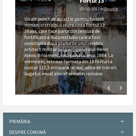
Fortul 13
07/10/2017
in
Despre
Un alt punct de atractie pentru turistii
romani si straini il reprezinta Fortul 13
Jilava, care face parte din centura de
fortificatii a Bucurestiului care a fost
construita dupa planurile unui celebru
arhitect militar belgian, generalul Henri
Alexis Brialmont, incepand cu anul 1884. La
tul
vremea ei, reteaua formata din 18 forturi a
costat 111,5 milioane lei aur, adica de trei ori
bugetul anual alocat armatei romane.
PRIMĂRIA
DESPRE COMUNĂ