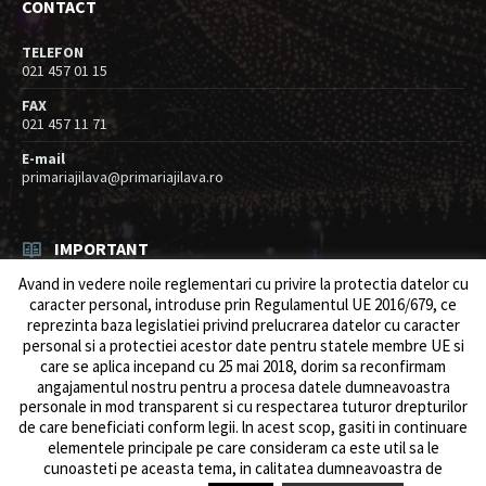
CONTACT
TELEFON
021 457 01 15
FAX
021 457 11 71
E-mail
primariajilava@primariajilava.ro
IMPORTANT
Avand in vedere noile reglementari cu privire la protectia datelor cu
Rezultat concurs expert – proba scrisa
caracter personal, introduse prin Regulamentul UE 2016/679, ce
06/08/2026
in
Resurse umane / Achizitii
reprezinta baza legislatiei privind prelucrarea datelor cu caracter
personal si a protectiei acestor date pentru statele membre UE si
Anunt concurs
care se aplica incepand cu 25 mai 2018, dorim sa reconfirmam
05/08/2026
in
Resurse umane / Achizitii
angajamentul nostru pentru a procesa datele dumneavoastra
personale in mod transparent si cu respectarea tuturor drepturilor
de care beneficiati conform legii. ln acest scop, gasiti in continuare
elementele principale pe care consideram ca este util sa le
cunoasteti pe aceasta tema, in calitatea dumneavoastra de
© 2026 Primăria Comunei Jilava. Dev by
ows.ro