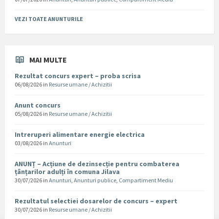
VEZI TOATE ANUNTURILE
MAI MULTE
Rezultat concurs expert – proba scrisa
06/08/2026
in
Resurse umane / Achizitii
Anunt concurs
05/08/2026
in
Resurse umane / Achizitii
Intreruperi alimentare energie electrica
03/08/2026
in
Anunturi
ANUNȚ – Acțiune de dezinsecție pentru combaterea
țânțarilor adulți în comuna Jilava
30/07/2026
in
Anunturi
,
Anunturi publice
,
Compartiment Mediu
Rezultatul selectiei dosarelor de concurs – expert
30/07/2026
in
Resurse umane / Achizitii