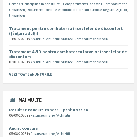
Compart. disciplina in constructii
,
Compartiment Cadastru
,
Compartiment
Urbanism
,
Documente de interes public
,
Informatii publice
,
Registru Agricol
,
Urbanism
Tratament pentru combaterea insectelor de disconfort
(țânțari adulți)
14/07/2026
in
Anunturi
,
Anunturi publice
,
Compartiment Mediu
Tratament AVIO pentru combaterea larvelor insectelor de
disconfort
07/07/2026
in
Anunturi
,
Anunturi publice
,
Compartiment Mediu
VEZI TOATE ANUNTURILE
MAI MULTE
Rezultat concurs expert – proba scrisa
06/08/2026
in
Resurse umane / Achizitii
Anunt concurs
05/08/2026
in
Resurse umane / Achizitii