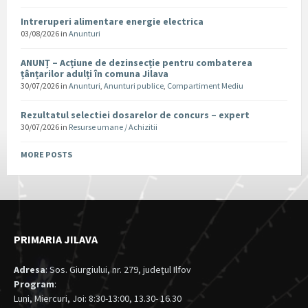
Intreruperi alimentare energie electrica
03/08/2026
in
Anunturi
ANUNȚ – Acțiune de dezinsecție pentru combaterea
țânțarilor adulți în comuna Jilava
30/07/2026
in
Anunturi
,
Anunturi publice
,
Compartiment Mediu
Rezultatul selectiei dosarelor de concurs – expert
30/07/2026
in
Resurse umane / Achizitii
MORE POSTS
PRIMARIA JILAVA
Adresa
: Sos. Giurgiului, nr. 279, judeţul Ilfov
Program
:
Luni, Miercuri, Joi: 8:30-13:00, 13.30- 16.30