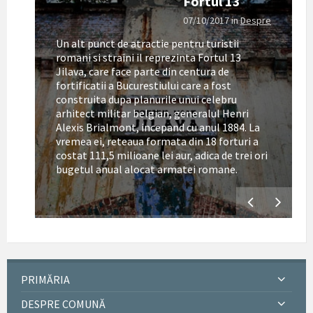
Fortul 13
07/10/2017
in
Despre
Un alt punct de atractie pentru turistii
romani si straini il reprezinta Fortul 13
Jilava, care face parte din centura de
fortificatii a Bucurestiului care a fost
construita dupa planurile unui celebru
arhitect militar belgian, generalul Henri
Alexis Brialmont, incepand cu anul 1884. La
tul
vremea ei, reteaua formata din 18 forturi a
costat 111,5 milioane lei aur, adica de trei ori
bugetul anual alocat armatei romane.
PRIMĂRIA
DESPRE COMUNĂ