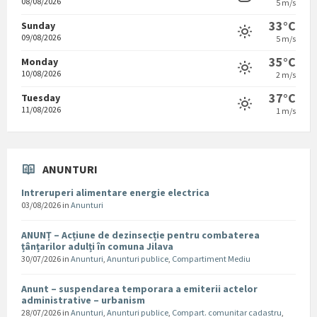
08/08/2026
5 m/s
33°C
Sunday
09/08/2026
5 m/s
35°C
Monday
10/08/2026
2 m/s
37°C
Tuesday
11/08/2026
1 m/s
ANUNTURI
Intreruperi alimentare energie electrica
03/08/2026
in
Anunturi
ANUNȚ – Acțiune de dezinsecție pentru combaterea
țânțarilor adulți în comuna Jilava
30/07/2026
in
Anunturi
,
Anunturi publice
,
Compartiment Mediu
Anunt – suspendarea temporara a emiterii actelor
administrative – urbanism
28/07/2026
in
Anunturi
,
Anunturi publice
,
Compart. comunitar cadastru
,