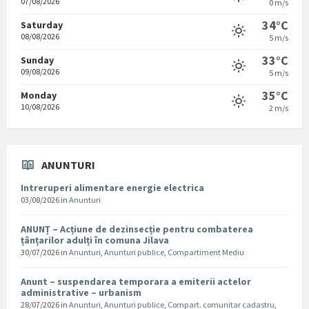
07/08/2026
0 m/s
34°C
Saturday
08/08/2026
5 m/s
33°C
Sunday
09/08/2026
5 m/s
35°C
Monday
10/08/2026
2 m/s
ANUNTURI
Intreruperi alimentare energie electrica
03/08/2026
in
Anunturi
ANUNȚ – Acțiune de dezinsecție pentru combaterea
țânțarilor adulți în comuna Jilava
30/07/2026
in
Anunturi
,
Anunturi publice
,
Compartiment Mediu
Anunt – suspendarea temporara a emiterii actelor
administrative – urbanism
28/07/2026
in
Anunturi
,
Anunturi publice
,
Compart. comunitar cadastru
,