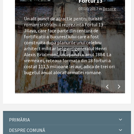
Fortul 13
07/10/2017
in
Despre
Un alt punct de atractie pentru turistii
romani si straini il reprezinta Fortul 13
Jilava, care face parte din centura de
fortificatii a Bucurestiului care a fost
construita dupa planurile unui celebru
arhitect militar belgian, generalul Henri
Alexis Brialmont, incepand cu anul 1884. La
tul
vremea ei, reteaua formata din 18 forturi a
costat 111,5 milioane lei aur, adica de trei ori
bugetul anual alocat armatei romane.
PRIMĂRIA
DESPRE COMUNĂ