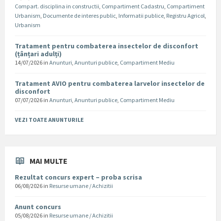
Compart. disciplina in constructii
,
Compartiment Cadastru
,
Compartiment
Urbanism
,
Documente de interes public
,
Informatii publice
,
Registru Agricol
,
Urbanism
Tratament pentru combaterea insectelor de disconfort
(țânțari adulți)
14/07/2026
in
Anunturi
,
Anunturi publice
,
Compartiment Mediu
Tratament AVIO pentru combaterea larvelor insectelor de
disconfort
07/07/2026
in
Anunturi
,
Anunturi publice
,
Compartiment Mediu
VEZI TOATE ANUNTURILE
MAI MULTE
Rezultat concurs expert – proba scrisa
06/08/2026
in
Resurse umane / Achizitii
Anunt concurs
05/08/2026
in
Resurse umane / Achizitii