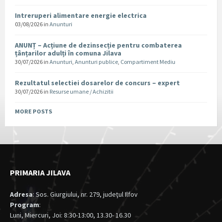
Intreruperi alimentare energie electrica
03/08/2026
in
Anunturi
ANUNȚ – Acțiune de dezinsecție pentru combaterea
țânțarilor adulți în comuna Jilava
30/07/2026
in
Anunturi
,
Anunturi publice
,
Compartiment Mediu
Rezultatul selectiei dosarelor de concurs – expert
30/07/2026
in
Resurse umane / Achizitii
MORE POSTS
PRIMARIA JILAVA
Adresa
: Sos. Giurgiului, nr. 279, judeţul Ilfov
Program
:
Luni, Miercuri, Joi: 8:30-13:00, 13.30- 16.30