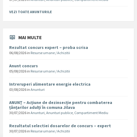
VEZI TOATE ANUNTURILE
MAI MULTE
Rezultat concurs expert – proba scrisa
06/08/2026
in
Resurse umane / Achizitii
Anunt concurs
05/08/2026
in
Resurse umane / Achizitii
Intreruperi alimentare energie electrica
03/08/2026
in
Anunturi
ANUNȚ – Acțiune de dezinsecție pentru combaterea
țânțarilor adulți în comuna Jilava
30/07/2026
in
Anunturi
,
Anunturi publice
,
Compartiment Mediu
Rezultatul selectiei dosarelor de concurs – expert
30/07/2026
in
Resurse umane / Achizitii