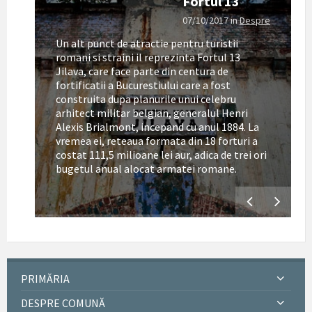
Fortul 13
07/10/2017
in
Despre
Un alt punct de atractie pentru turistii
romani si straini il reprezinta Fortul 13
Jilava, care face parte din centura de
fortificatii a Bucurestiului care a fost
construita dupa planurile unui celebru
arhitect militar belgian, generalul Henri
Alexis Brialmont, incepand cu anul 1884. La
tul
vremea ei, reteaua formata din 18 forturi a
costat 111,5 milioane lei aur, adica de trei ori
bugetul anual alocat armatei romane.
PRIMĂRIA
DESPRE COMUNĂ