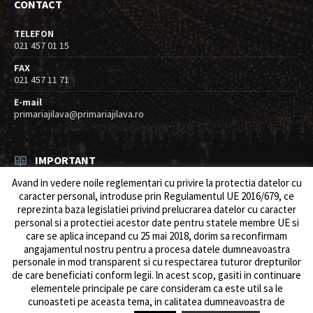
CONTACT
TELEFON
021 457 01 15
FAX
021 457 11 71
E-mail
primariajilava@primariajilava.ro
IMPORTANT
Avand in vedere noile reglementari cu privire la protectia datelor cu
Rezultat concurs expert – proba scrisa
caracter personal, introduse prin Regulamentul UE 2016/679, ce
06/08/2026
in
Resurse umane / Achizitii
reprezinta baza legislatiei privind prelucrarea datelor cu caracter
personal si a protectiei acestor date pentru statele membre UE si
Anunt concurs
care se aplica incepand cu 25 mai 2018, dorim sa reconfirmam
05/08/2026
in
Resurse umane / Achizitii
angajamentul nostru pentru a procesa datele dumneavoastra
personale in mod transparent si cu respectarea tuturor drepturilor
de care beneficiati conform legii. ln acest scop, gasiti in continuare
elementele principale pe care consideram ca este util sa le
cunoasteti pe aceasta tema, in calitatea dumneavoastra de
© 2026 Primăria Comunei Jilava. Dev by
ows.ro