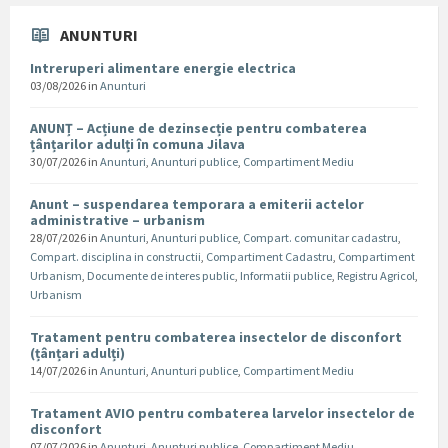
ANUNTURI
Intreruperi alimentare energie electrica
03/08/2026
in
Anunturi
ANUNȚ – Acțiune de dezinsecție pentru combaterea
țânțarilor adulți în comuna Jilava
30/07/2026
in
Anunturi
,
Anunturi publice
,
Compartiment Mediu
Anunt – suspendarea temporara a emiterii actelor
administrative – urbanism
28/07/2026
in
Anunturi
,
Anunturi publice
,
Compart. comunitar cadastru
,
Compart. disciplina in constructii
,
Compartiment Cadastru
,
Compartiment
Urbanism
,
Documente de interes public
,
Informatii publice
,
Registru Agricol
,
Urbanism
Tratament pentru combaterea insectelor de disconfort
(țânțari adulți)
14/07/2026
in
Anunturi
,
Anunturi publice
,
Compartiment Mediu
Tratament AVIO pentru combaterea larvelor insectelor de
disconfort
07/07/2026
in
Anunturi
,
Anunturi publice
,
Compartiment Mediu