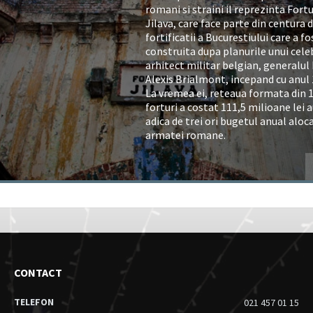
romani si straini il reprezinta Fortu
Jilava, care face parte din centura 
fortificatii a Bucurestiului care a fo
construita dupa planurile unui cele
arhitect militar belgian, generalul
Alexis Brialmont, incepand cu anul 
La vremea ei, reteaua formata din 
forturi a costat 111,5 milioane lei a
adica de trei ori bugetul anual aloc
armatei romane.
CONTACT
TELEFON
021 457 01 15