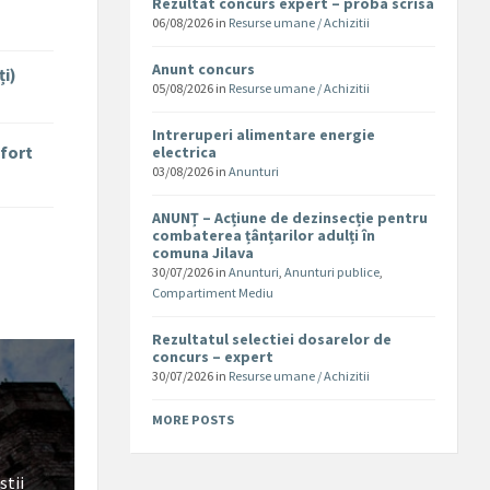
Rezultat concurs expert – proba scrisa
06/08/2026
in
Resurse umane / Achizitii
Anunt concurs
ți)
05/08/2026
in
Resurse umane / Achizitii
Intreruperi alimentare energie
nfort
electrica
03/08/2026
in
Anunturi
ANUNȚ – Acțiune de dezinsecție pentru
combaterea țânțarilor adulți în
comuna Jilava
30/07/2026
in
Anunturi
,
Anunturi publice
,
Compartiment Mediu
Rezultatul selectiei dosarelor de
concurs – expert
30/07/2026
in
Resurse umane / Achizitii
MORE POSTS
stii