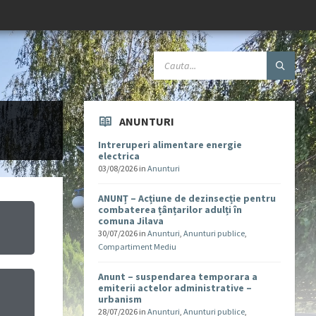
ANUNTURI
Intreruperi alimentare energie
electrica
03/08/2026
in
Anunturi
ANUNȚ – Acțiune de dezinsecție pentru
combaterea țânțarilor adulți în
comuna Jilava
30/07/2026
in
Anunturi
,
Anunturi publice
,
Compartiment Mediu
Anunt – suspendarea temporara a
emiterii actelor administrative –
urbanism
u
28/07/2026
in
Anunturi
,
Anunturi publice
,