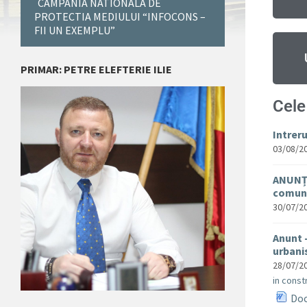
CAMPANIA NATIONALA DE
PROTECTIA MEDIULUI “INFOCONS –
FII UN EXEMPLU”
PRIMAR: PETRE ELEFTERIE ILIE
Cele
Intrer
03/08/2
ANUNȚ 
comuna
30/07/2
Anunt 
urban
28/07/2
in constr
Doc