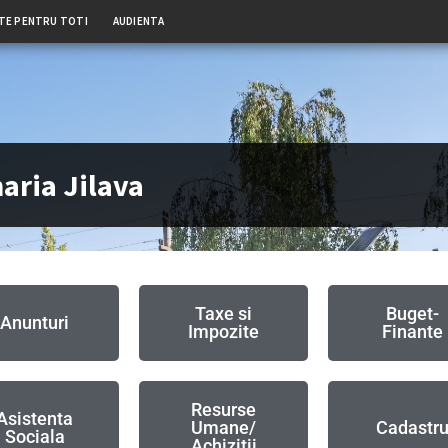
TE PENTRU TOTI
AUDIENTA
aria Jilava
Taxe si
Buget-
Anunturi
Impozite
Finante
Resurse
Asistenta
Umane/
Cadastr
Sociala
Achizitii