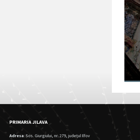
Fortul 13 Jilava
va intra în
circuitul turistic
al județului Ilfov
28/11/2024
in
Anunturi
PRIMARIA JILAVA
Adresa
: Sos. Giurgiului, nr. 279, judeţul Ilfov