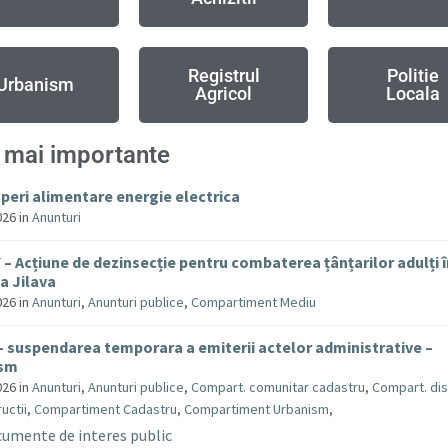
Registrul
Politie
Urbanism
Agricol
Locala
 mai importante
uperi alimentare energie electrica
026
in
Anunturi
– Acțiune de dezinsecție pentru combaterea țânțarilor adulți 
 Jilava
026
in
Anunturi
,
Anunturi publice
,
Compartiment Mediu
– suspendarea temporara a emiterii actelor administrative –
ism
026
in
Anunturi
,
Anunturi publice
,
Compart. comunitar cadastru
,
Compart. dis
uctii
,
Compartiment Cadastru
,
Compartiment Urbanism
,
umente de interes public