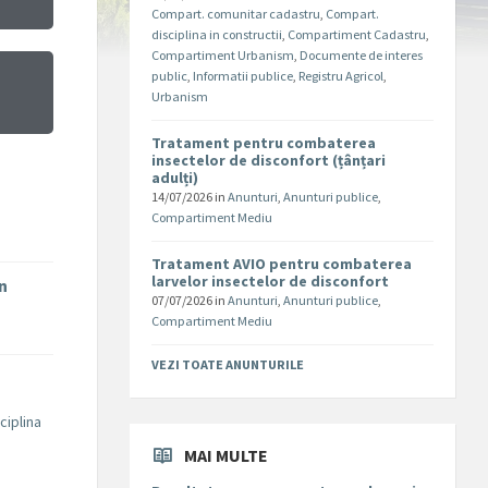
Compart. comunitar cadastru
,
Compart.
disciplina in constructii
,
Compartiment Cadastru
,
Compartiment Urbanism
,
Documente de interes
public
,
Informatii publice
,
Registru Agricol
,
Urbanism
Tratament pentru combaterea
insectelor de disconfort (țânțari
adulți)
14/07/2026
in
Anunturi
,
Anunturi publice
,
Compartiment Mediu
Tratament AVIO pentru combaterea
larvelor insectelor de disconfort
în
07/07/2026
in
Anunturi
,
Anunturi publice
,
Compartiment Mediu
VEZI TOATE ANUNTURILE
ciplina
MAI MULTE