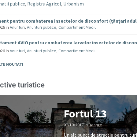
atii publice
,
Registru Agricol
,
Urbanism
ent pentru combaterea insectelor de disconfort (țânțari adul
026
in
Anunturi
,
Anunturi publice
,
Compartiment Mediu
tament AVIO pentru combaterea larvelor insectelor de disco
026
in
Anunturi
,
Anunturi publice
,
Compartiment Mediu
LTE NOUTATI
ctive turistice
Fortul 13
07/10/2017
in
Despre
Un alt punct de atractie pentru turi