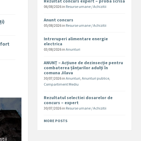
Rezultat concurs expert – proba scrisa
06/08/2026
in
Resurse umane / Achizitii
Anunt concurs
ți)
05/08/2026
in
Resurse umane / Achizitii
Intreruperi alimentare energie
nfort
electrica
03/08/2026
in
Anunturi
ANUNȚ – Acțiune de dezinsecție pentru
combaterea țânțarilor adulți în
comuna Jilava
30/07/2026
in
Anunturi
,
Anunturi publice
,
Compartiment Mediu
Rezultatul selectiei dosarelor de
concurs – expert
30/07/2026
in
Resurse umane / Achizitii
MORE POSTS
stii