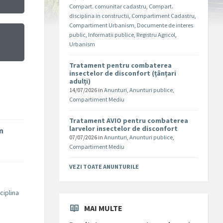
Compart. comunitar cadastru
,
Compart.
disciplina in constructii
,
Compartiment Cadastru
,
Compartiment Urbanism
,
Documente de interes
public
,
Informatii publice
,
Registru Agricol
,
Urbanism
Tratament pentru combaterea
insectelor de disconfort (țânțari
adulți)
14/07/2026
in
Anunturi
,
Anunturi publice
,
Compartiment Mediu
Tratament AVIO pentru combaterea
larvelor insectelor de disconfort
în
07/07/2026
in
Anunturi
,
Anunturi publice
,
Compartiment Mediu
VEZI TOATE ANUNTURILE
ciplina
MAI MULTE