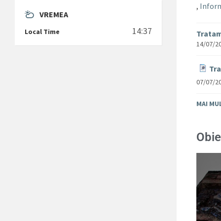
,
Inform
VREMEA
14:37
Local Time
Tratam
14/07/2
Tra
07/07/2
MAI MU
Obie