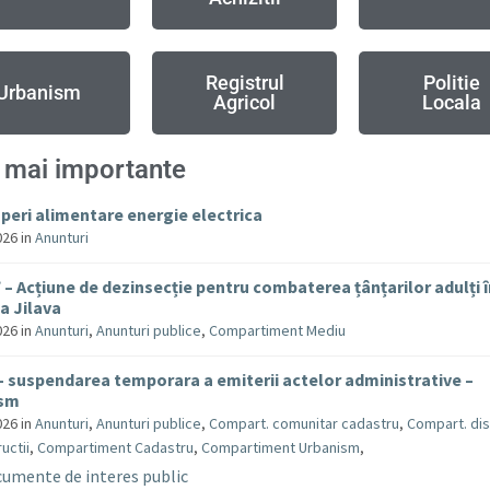
Registrul
Politie
Urbanism
Agricol
Locala
 mai importante
uperi alimentare energie electrica
026
in
Anunturi
– Acțiune de dezinsecție pentru combaterea țânțarilor adulți 
 Jilava
026
in
Anunturi
,
Anunturi publice
,
Compartiment Mediu
– suspendarea temporara a emiterii actelor administrative –
ism
026
in
Anunturi
,
Anunturi publice
,
Compart. comunitar cadastru
,
Compart. dis
uctii
,
Compartiment Cadastru
,
Compartiment Urbanism
,
umente de interes public