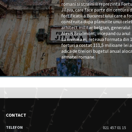
romani si straini il reprezinta Fortu
Jilava, care face parte din centura 
fortificatii a Bucurestiului care a fo
construita dupa planurile unui cele
arhitect militar belgian, generalul
Alexis Brialmont, incepand cu anul 
La vremea ei, reteaua formata din 
forturi a costat 111,5 milioane lei a
adica de trei ori bugetul anual aloc
armatei romane.
CONTACT
TELEFON
021 457 01 15