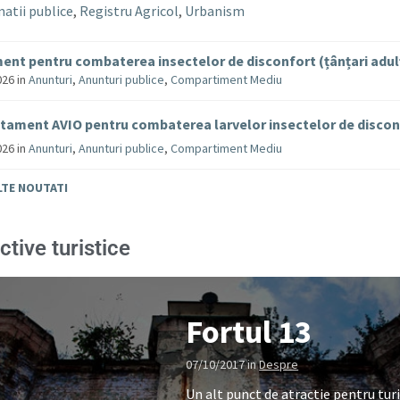
atii publice
,
Registru Agricol
,
Urbanism
ent pentru combaterea insectelor de disconfort (țânțari adul
026
in
Anunturi
,
Anunturi publice
,
Compartiment Mediu
tament AVIO pentru combaterea larvelor insectelor de disco
026
in
Anunturi
,
Anunturi publice
,
Compartiment Mediu
LTE NOUTATI
ctive turistice
Fortul 13
07/10/2017
in
Despre
Un alt punct de atractie pentru turi