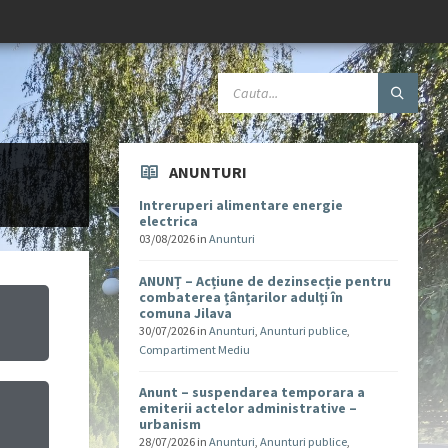
ANUNTURI
Intreruperi alimentare energie
electrica
03/08/2026
in
Anunturi
ANUNȚ – Acțiune de dezinsecție pentru
combaterea țânțarilor adulți în
comuna Jilava
30/07/2026
in
Anunturi
,
Anunturi publice
,
Compartiment Mediu
Anunt – suspendarea temporara a
emiterii actelor administrative –
urbanism
u
28/07/2026
in
Anunturi
,
Anunturi publice
,