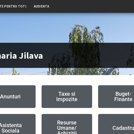
TE PENTRU TOTI
AUDIENTA
aria Jilava
Taxe si
Buget-
Anunturi
Impozite
Finante
Resurse
Asistenta
Umane/
Cadastr
Sociala
Achizitii