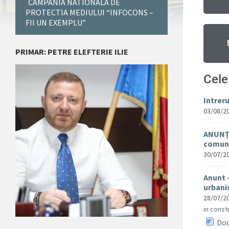
CAMPANIA NATIONALA DE
PROTECTIA MEDIULUI “INFOCONS –
FII UN EXEMPLU”
PRIMAR: PETRE ELEFTERIE ILIE
Cele
Intrer
03/08/2
ANUNȚ 
comuna
30/07/2
Anunt 
urban
28/07/2
in constr
Doc