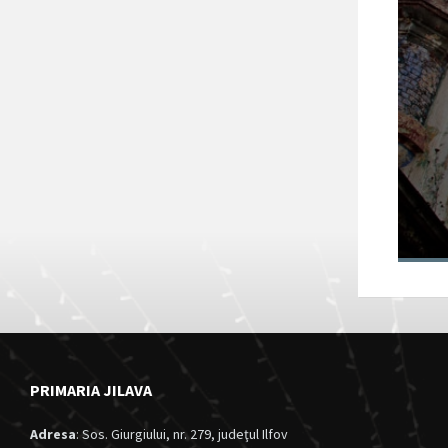
Fortul 13 Jilava
va intra în
circuitul turistic
al județului Ilfov
28/11/2024
in
Anunturi
PRIMARIA JILAVA
Adresa
: Sos. Giurgiului, nr. 279, judeţul Ilfov