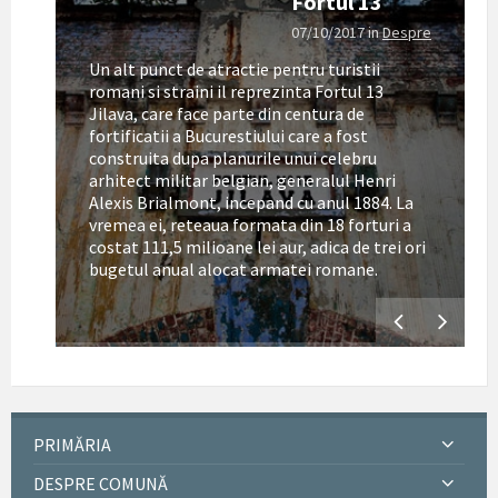
Fortul 13
07/10/2017
in
Despre
Un alt punct de atractie pentru turistii
romani si straini il reprezinta Fortul 13
Jilava, care face parte din centura de
fortificatii a Bucurestiului care a fost
construita dupa planurile unui celebru
arhitect militar belgian, generalul Henri
Alexis Brialmont, incepand cu anul 1884. La
tul
vremea ei, reteaua formata din 18 forturi a
costat 111,5 milioane lei aur, adica de trei ori
bugetul anual alocat armatei romane.
PRIMĂRIA
DESPRE COMUNĂ