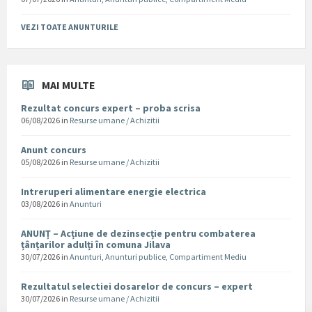
VEZI TOATE ANUNTURILE
MAI MULTE
Rezultat concurs expert – proba scrisa
06/08/2026
in
Resurse umane / Achizitii
Anunt concurs
05/08/2026
in
Resurse umane / Achizitii
Intreruperi alimentare energie electrica
03/08/2026
in
Anunturi
ANUNȚ – Acțiune de dezinsecție pentru combaterea
țânțarilor adulți în comuna Jilava
30/07/2026
in
Anunturi
,
Anunturi publice
,
Compartiment Mediu
Rezultatul selectiei dosarelor de concurs – expert
30/07/2026
in
Resurse umane / Achizitii