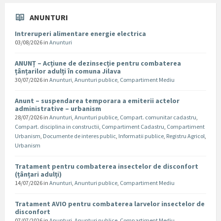
ANUNTURI
Intreruperi alimentare energie electrica
03/08/2026
in
Anunturi
ANUNȚ – Acțiune de dezinsecție pentru combaterea
țânțarilor adulți în comuna Jilava
30/07/2026
in
Anunturi
,
Anunturi publice
,
Compartiment Mediu
Anunt – suspendarea temporara a emiterii actelor
administrative – urbanism
28/07/2026
in
Anunturi
,
Anunturi publice
,
Compart. comunitar cadastru
,
Compart. disciplina in constructii
,
Compartiment Cadastru
,
Compartiment
Urbanism
,
Documente de interes public
,
Informatii publice
,
Registru Agricol
,
Urbanism
Tratament pentru combaterea insectelor de disconfort
(țânțari adulți)
14/07/2026
in
Anunturi
,
Anunturi publice
,
Compartiment Mediu
Tratament AVIO pentru combaterea larvelor insectelor de
disconfort
07/07/2026
in
Anunturi
,
Anunturi publice
,
Compartiment Mediu