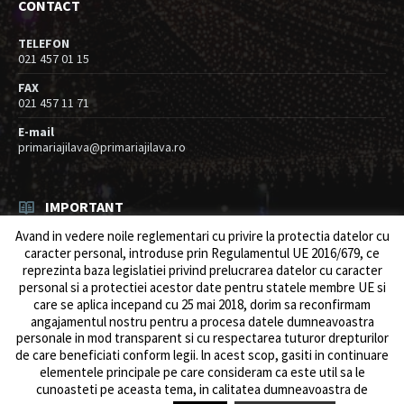
CONTACT
TELEFON
021 457 01 15
FAX
021 457 11 71
E-mail
primariajilava@primariajilava.ro
IMPORTANT
Avand in vedere noile reglementari cu privire la protectia datelor cu
Rezultat concurs expert – proba scrisa
caracter personal, introduse prin Regulamentul UE 2016/679, ce
06/08/2026
in
Resurse umane / Achizitii
reprezinta baza legislatiei privind prelucrarea datelor cu caracter
personal si a protectiei acestor date pentru statele membre UE si
Anunt concurs
care se aplica incepand cu 25 mai 2018, dorim sa reconfirmam
05/08/2026
in
Resurse umane / Achizitii
angajamentul nostru pentru a procesa datele dumneavoastra
personale in mod transparent si cu respectarea tuturor drepturilor
de care beneficiati conform legii. ln acest scop, gasiti in continuare
elementele principale pe care consideram ca este util sa le
cunoasteti pe aceasta tema, in calitatea dumneavoastra de
© 2026 Primăria Comunei Jilava. Dev by
ows.ro