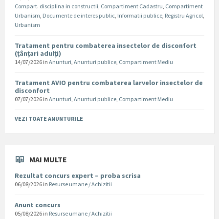
Compart. disciplina in constructii
,
Compartiment Cadastru
,
Compartiment
Urbanism
,
Documente de interes public
,
Informatii publice
,
Registru Agricol
,
Urbanism
Tratament pentru combaterea insectelor de disconfort
(țânțari adulți)
14/07/2026
in
Anunturi
,
Anunturi publice
,
Compartiment Mediu
Tratament AVIO pentru combaterea larvelor insectelor de
disconfort
07/07/2026
in
Anunturi
,
Anunturi publice
,
Compartiment Mediu
VEZI TOATE ANUNTURILE
MAI MULTE
Rezultat concurs expert – proba scrisa
06/08/2026
in
Resurse umane / Achizitii
Anunt concurs
05/08/2026
in
Resurse umane / Achizitii