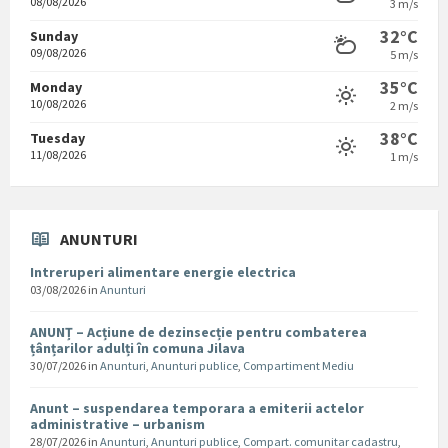
08/08/2026
3 m/s
32°C
Sunday
09/08/2026
5 m/s
35°C
Monday
10/08/2026
2 m/s
38°C
Tuesday
11/08/2026
1 m/s
ANUNTURI
Intreruperi alimentare energie electrica
03/08/2026
in
Anunturi
ANUNȚ – Acțiune de dezinsecție pentru combaterea
țânțarilor adulți în comuna Jilava
30/07/2026
in
Anunturi
,
Anunturi publice
,
Compartiment Mediu
Anunt – suspendarea temporara a emiterii actelor
administrative – urbanism
28/07/2026
in
Anunturi
,
Anunturi publice
,
Compart. comunitar cadastru
,