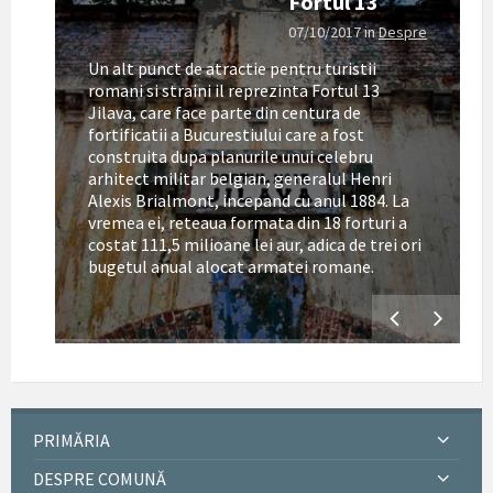
Fortul 13
07/10/2017
in
Despre
Un alt punct de atractie pentru turistii
romani si straini il reprezinta Fortul 13
Jilava, care face parte din centura de
fortificatii a Bucurestiului care a fost
construita dupa planurile unui celebru
arhitect militar belgian, generalul Henri
Alexis Brialmont, incepand cu anul 1884. La
tul
vremea ei, reteaua formata din 18 forturi a
costat 111,5 milioane lei aur, adica de trei ori
bugetul anual alocat armatei romane.
PRIMĂRIA
DESPRE COMUNĂ