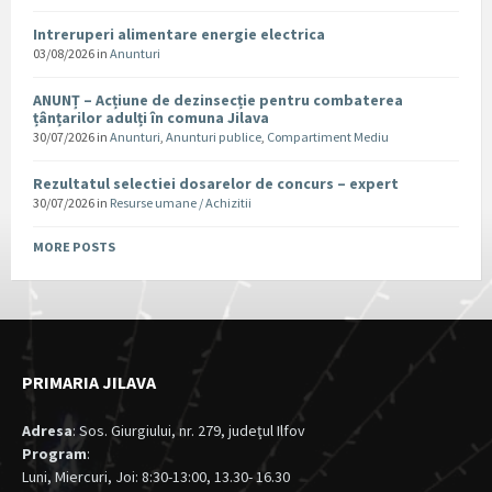
Intreruperi alimentare energie electrica
03/08/2026
in
Anunturi
ANUNȚ – Acțiune de dezinsecție pentru combaterea
țânțarilor adulți în comuna Jilava
30/07/2026
in
Anunturi
,
Anunturi publice
,
Compartiment Mediu
Rezultatul selectiei dosarelor de concurs – expert
30/07/2026
in
Resurse umane / Achizitii
MORE POSTS
PRIMARIA JILAVA
Adresa
: Sos. Giurgiului, nr. 279, judeţul Ilfov
Program
:
Luni, Miercuri, Joi: 8:30-13:00, 13.30- 16.30