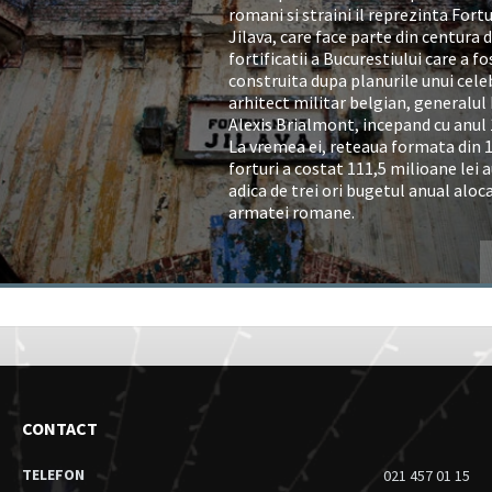
romani si straini il reprezinta Fortu
Jilava, care face parte din centura 
fortificatii a Bucurestiului care a fo
construita dupa planurile unui cele
arhitect militar belgian, generalul
Alexis Brialmont, incepand cu anul 
La vremea ei, reteaua formata din 
forturi a costat 111,5 milioane lei a
adica de trei ori bugetul anual aloc
armatei romane.
CONTACT
TELEFON
021 457 01 15