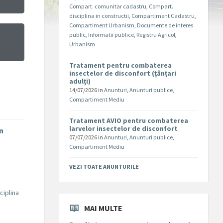
Compart. comunitar cadastru
,
Compart.
disciplina in constructii
,
Compartiment Cadastru
,
Compartiment Urbanism
,
Documente de interes
public
,
Informatii publice
,
Registru Agricol
,
Urbanism
Tratament pentru combaterea
insectelor de disconfort (țânțari
adulți)
14/07/2026
in
Anunturi
,
Anunturi publice
,
Compartiment Mediu
Tratament AVIO pentru combaterea
larvelor insectelor de disconfort
în
07/07/2026
in
Anunturi
,
Anunturi publice
,
Compartiment Mediu
VEZI TOATE ANUNTURILE
ciplina
MAI MULTE