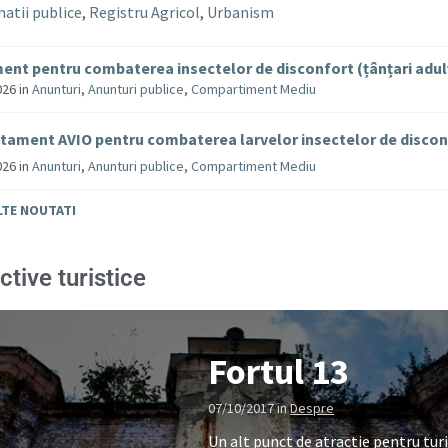
atii publice
,
Registru Agricol
,
Urbanism
ent pentru combaterea insectelor de disconfort (țânțari adul
026
in
Anunturi
,
Anunturi publice
,
Compartiment Mediu
tament AVIO pentru combaterea larvelor insectelor de disco
026
in
Anunturi
,
Anunturi publice
,
Compartiment Mediu
LTE NOUTATI
ctive turistice
Fortul 13
07/10/2017
in
Despre
Un alt punct de atractie pentru turi