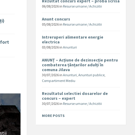
Rezultat concurs expert – proba scrisa
06/08/2026
in
Resurse umane / Achizitii
Anunt concurs
ți)
05/08/2026
in
Resurse umane / Achizitii
Intreruperi alimentare energie
nfort
electrica
03/08/2026
in
Anunturi
ANUNȚ – Acțiune de dezinsecție pentru
combaterea țânțarilor adulți în
comuna Jilava
30/07/2026
in
Anunturi
,
Anunturi publice
,
Compartiment Mediu
Rezultatul selectiei dosarelor de
concurs – expert
30/07/2026
in
Resurse umane / Achizitii
MORE POSTS
stii