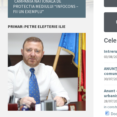
CAMPANIA NATIONALA DE
PROTECTIA MEDIULUI “INFOCONS –
FII UN EXEMPLU”
PRIMAR: PETRE ELEFTERIE ILIE
Cele
Intrer
03/08/2
ANUNȚ 
comuna
30/07/2
Anunt 
urban
28/07/2
in constr
Doc