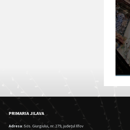
Fortul 13 Jilava
va intra în
circuitul turistic
al județului Ilfov
28/11/2024
in
Anunturi
PRIMARIA JILAVA
Adresa
: Sos. Giurgiului, nr. 279, judeţul Ilfov