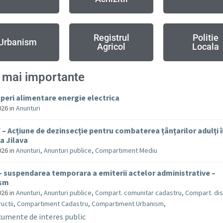
Registrul
Politie
Urbanism
Agricol
Locala
 mai importante
uperi alimentare energie electrica
026
in
Anunturi
– Acțiune de dezinsecție pentru combaterea țânțarilor adulți 
 Jilava
026
in
Anunturi
,
Anunturi publice
,
Compartiment Mediu
– suspendarea temporara a emiterii actelor administrative –
ism
026
in
Anunturi
,
Anunturi publice
,
Compart. comunitar cadastru
,
Compart. dis
uctii
,
Compartiment Cadastru
,
Compartiment Urbanism
,
umente de interes public