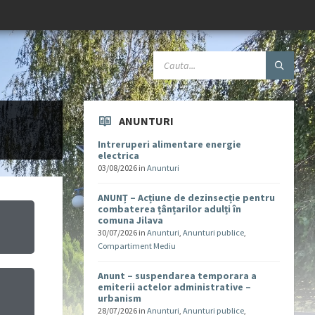
ANUNTURI
Intreruperi alimentare energie
electrica
03/08/2026
in
Anunturi
ANUNȚ – Acțiune de dezinsecție pentru
combaterea țânțarilor adulți în
comuna Jilava
30/07/2026
in
Anunturi
,
Anunturi publice
,
Compartiment Mediu
Anunt – suspendarea temporara a
emiterii actelor administrative –
urbanism
u
28/07/2026
in
Anunturi
,
Anunturi publice
,