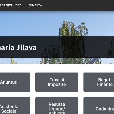
TE PENTRU TOTI
AUDIENTA
aria Jilava
Taxe si
Buget-
Anunturi
Impozite
Finante
Resurse
Asistenta
Umane/
Cadastr
Sociala
Achizitii