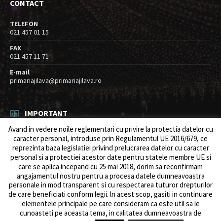
CONTACT
TELEFON
021 457 01 15
FAX
021 457 11 71
E-mail
primariajilava@primariajilava.ro
IMPORTANT
Avand in vedere noile reglementari cu privire la protectia datelor cu
Rezultat concurs expert – proba scrisa
caracter personal, introduse prin Regulamentul UE 2016/679, ce
06/08/2026
in
Resurse umane / Achizitii
reprezinta baza legislatiei privind prelucrarea datelor cu caracter
personal si a protectiei acestor date pentru statele membre UE si
Anunt concurs
care se aplica incepand cu 25 mai 2018, dorim sa reconfirmam
05/08/2026
in
Resurse umane / Achizitii
angajamentul nostru pentru a procesa datele dumneavoastra
personale in mod transparent si cu respectarea tuturor drepturilor
de care beneficiati conform legii. ln acest scop, gasiti in continuare
elementele principale pe care consideram ca este util sa le
cunoasteti pe aceasta tema, in calitatea dumneavoastra de
© 2026 Primăria Comunei Jilava. Dev by
ows.ro