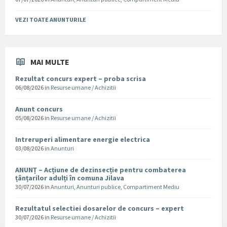
VEZI TOATE ANUNTURILE
MAI MULTE
Rezultat concurs expert – proba scrisa
06/08/2026
in
Resurse umane / Achizitii
Anunt concurs
05/08/2026
in
Resurse umane / Achizitii
Intreruperi alimentare energie electrica
03/08/2026
in
Anunturi
ANUNȚ – Acțiune de dezinsecție pentru combaterea
țânțarilor adulți în comuna Jilava
30/07/2026
in
Anunturi
,
Anunturi publice
,
Compartiment Mediu
Rezultatul selectiei dosarelor de concurs – expert
30/07/2026
in
Resurse umane / Achizitii