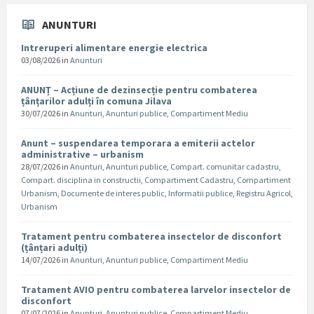
ANUNTURI
Intreruperi alimentare energie electrica
03/08/2026
in
Anunturi
ANUNȚ – Acțiune de dezinsecție pentru combaterea
țânțarilor adulți în comuna Jilava
30/07/2026
in
Anunturi
,
Anunturi publice
,
Compartiment Mediu
Anunt – suspendarea temporara a emiterii actelor
administrative – urbanism
28/07/2026
in
Anunturi
,
Anunturi publice
,
Compart. comunitar cadastru
,
Compart. disciplina in constructii
,
Compartiment Cadastru
,
Compartiment
Urbanism
,
Documente de interes public
,
Informatii publice
,
Registru Agricol
,
Urbanism
Tratament pentru combaterea insectelor de disconfort
(țânțari adulți)
14/07/2026
in
Anunturi
,
Anunturi publice
,
Compartiment Mediu
Tratament AVIO pentru combaterea larvelor insectelor de
disconfort
07/07/2026
in
Anunturi
,
Anunturi publice
,
Compartiment Mediu