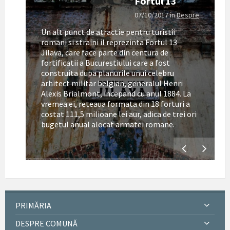
Fortul 13
07/10/2017
in
Despre
Un alt punct de atractie pentru turistii
romani si straini il reprezinta Fortul 13
Jilava, care face parte din centura de
fortificatii a Bucurestiului care a fost
construita dupa planurile unui celebru
arhitect militar belgian, generalul Henri
Alexis Brialmont, incepand cu anul 1884. La
tul
vremea ei, reteaua formata din 18 forturi a
costat 111,5 milioane lei aur, adica de trei ori
bugetul anual alocat armatei romane.
PRIMĂRIA
DESPRE COMUNĂ