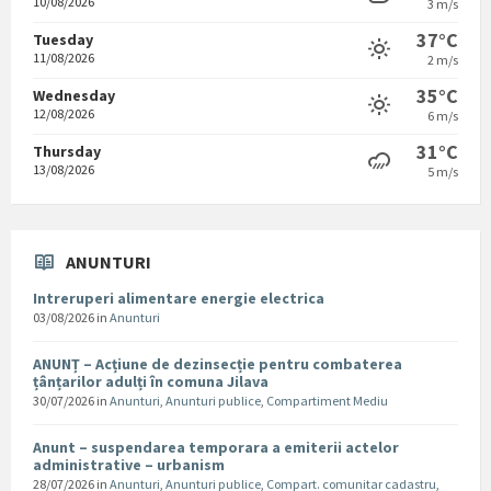
10/08/2026
3 m/s
37°C
Tuesday
11/08/2026
2 m/s
35°C
Wednesday
12/08/2026
6 m/s
31°C
Thursday
13/08/2026
5 m/s
ANUNTURI
Intreruperi alimentare energie electrica
03/08/2026
in
Anunturi
ANUNȚ – Acțiune de dezinsecție pentru combaterea
țânțarilor adulți în comuna Jilava
30/07/2026
in
Anunturi
,
Anunturi publice
,
Compartiment Mediu
Anunt – suspendarea temporara a emiterii actelor
administrative – urbanism
28/07/2026
in
Anunturi
,
Anunturi publice
,
Compart. comunitar cadastru
,