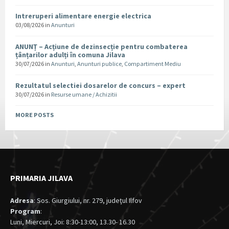
Intreruperi alimentare energie electrica
03/08/2026
in
Anunturi
ANUNȚ – Acțiune de dezinsecție pentru combaterea
țânțarilor adulți în comuna Jilava
30/07/2026
in
Anunturi
,
Anunturi publice
,
Compartiment Mediu
Rezultatul selectiei dosarelor de concurs – expert
30/07/2026
in
Resurse umane / Achizitii
MORE POSTS
PRIMARIA JILAVA
Adresa
: Sos. Giurgiului, nr. 279, judeţul Ilfov
Program
:
Luni, Miercuri, Joi: 8:30-13:00, 13.30- 16.30