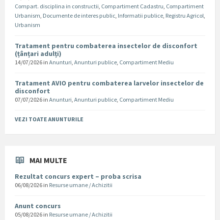
Compart. disciplina in constructii
,
Compartiment Cadastru
,
Compartiment
Urbanism
,
Documente de interes public
,
Informatii publice
,
Registru Agricol
,
Urbanism
Tratament pentru combaterea insectelor de disconfort
(țânțari adulți)
14/07/2026
in
Anunturi
,
Anunturi publice
,
Compartiment Mediu
Tratament AVIO pentru combaterea larvelor insectelor de
disconfort
07/07/2026
in
Anunturi
,
Anunturi publice
,
Compartiment Mediu
VEZI TOATE ANUNTURILE
MAI MULTE
Rezultat concurs expert – proba scrisa
06/08/2026
in
Resurse umane / Achizitii
Anunt concurs
05/08/2026
in
Resurse umane / Achizitii