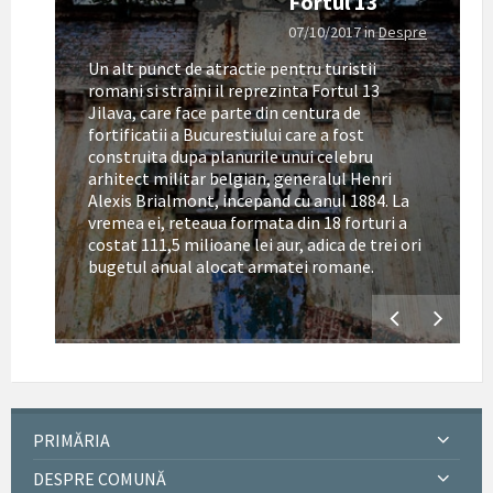
Fortul 13
07/10/2017
in
Despre
Un alt punct de atractie pentru turistii
romani si straini il reprezinta Fortul 13
Jilava, care face parte din centura de
fortificatii a Bucurestiului care a fost
construita dupa planurile unui celebru
arhitect militar belgian, generalul Henri
Alexis Brialmont, incepand cu anul 1884. La
tul
vremea ei, reteaua formata din 18 forturi a
costat 111,5 milioane lei aur, adica de trei ori
bugetul anual alocat armatei romane.
PRIMĂRIA
DESPRE COMUNĂ