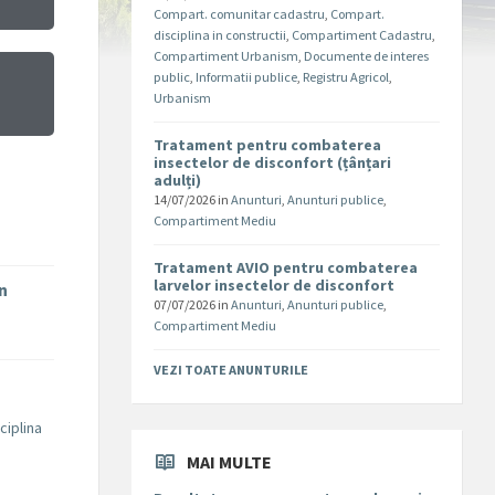
Compart. comunitar cadastru
,
Compart.
disciplina in constructii
,
Compartiment Cadastru
,
Compartiment Urbanism
,
Documente de interes
public
,
Informatii publice
,
Registru Agricol
,
Urbanism
Tratament pentru combaterea
insectelor de disconfort (țânțari
adulți)
14/07/2026
in
Anunturi
,
Anunturi publice
,
Compartiment Mediu
Tratament AVIO pentru combaterea
larvelor insectelor de disconfort
în
07/07/2026
in
Anunturi
,
Anunturi publice
,
Compartiment Mediu
VEZI TOATE ANUNTURILE
ciplina
MAI MULTE