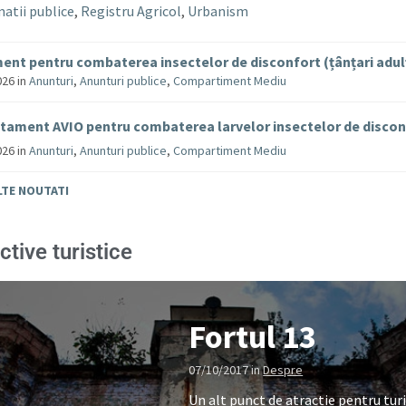
atii publice
,
Registru Agricol
,
Urbanism
ent pentru combaterea insectelor de disconfort (țânțari adul
026
in
Anunturi
,
Anunturi publice
,
Compartiment Mediu
tament AVIO pentru combaterea larvelor insectelor de disco
026
in
Anunturi
,
Anunturi publice
,
Compartiment Mediu
LTE NOUTATI
ctive turistice
Fortul 13
07/10/2017
in
Despre
Un alt punct de atractie pentru turi