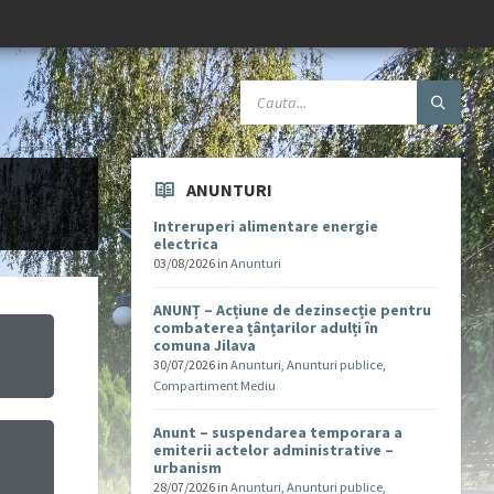
ANUNTURI
Intreruperi alimentare energie
electrica
03/08/2026
in
Anunturi
ANUNȚ – Acțiune de dezinsecție pentru
combaterea țânțarilor adulți în
comuna Jilava
30/07/2026
in
Anunturi
,
Anunturi publice
,
Compartiment Mediu
Anunt – suspendarea temporara a
emiterii actelor administrative –
urbanism
u
28/07/2026
in
Anunturi
,
Anunturi publice
,