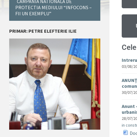
CAMPANIA NATIONALA DE
PROTECTIA MEDIULUI “INFOCONS –
FII UN EXEMPLU”
PRIMAR: PETRE ELEFTERIE ILIE
Cele
Intrer
03/08/2
ANUNȚ 
comuna
30/07/2
Anunt 
urban
28/07/2
in constr
Doc