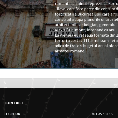
romani si straini il reprezinta Fortu
Jilava, care face parte din centura 
fortificatii a Bucurestiului care a fo
construita dupa planurile unui cele
arhitect militar belgian, generalul
Alexis Brialmont, incepand cu anul 
La vremea ei, reteaua formata din 
forturi a costat 111,5 milioane lei a
adica de trei ori bugetul anual aloc
armatei romane.
CONTACT
TELEFON
021 457 01 15