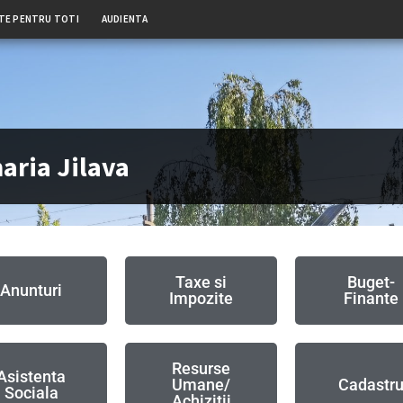
TE PENTRU TOTI
AUDIENTA
aria Jilava
Taxe si
Buget-
Anunturi
Impozite
Finante
Resurse
Asistenta
Umane/
Cadastr
Sociala
Achizitii