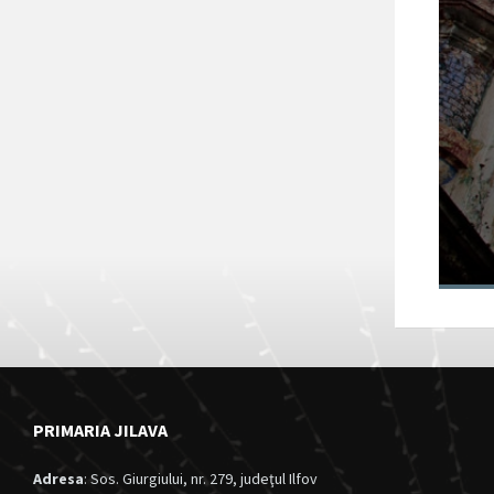
Fortul 13 Jilava
va intra în
circuitul turistic
al județului Ilfov
28/11/2024
in
Anunturi
PRIMARIA JILAVA
Adresa
: Sos. Giurgiului, nr. 279, judeţul Ilfov