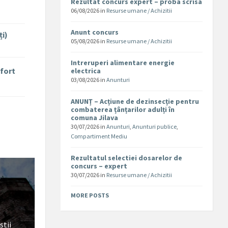
Rezultat concurs expert – proba scrisa
06/08/2026
in
Resurse umane / Achizitii
Anunt concurs
ți)
05/08/2026
in
Resurse umane / Achizitii
Intreruperi alimentare energie
nfort
electrica
03/08/2026
in
Anunturi
ANUNȚ – Acțiune de dezinsecție pentru
combaterea țânțarilor adulți în
comuna Jilava
30/07/2026
in
Anunturi
,
Anunturi publice
,
Compartiment Mediu
Rezultatul selectiei dosarelor de
concurs – expert
30/07/2026
in
Resurse umane / Achizitii
MORE POSTS
stii