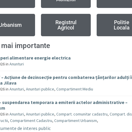
Registrul
Politie
Urbanism
Agricol
Locala
 mai importante
uperi alimentare energie electrica
026
in
Anunturi
– Acțiune de dezinsecție pentru combaterea țânțarilor adulți 
 Jilava
026
in
Anunturi
,
Anunturi publice
,
Compartiment Mediu
– suspendarea temporara a emiterii actelor administrative –
ism
026
in
Anunturi
,
Anunturi publice
,
Compart. comunitar cadastru
,
Compart. dis
uctii
,
Compartiment Cadastru
,
Compartiment Urbanism
,
umente de interes public