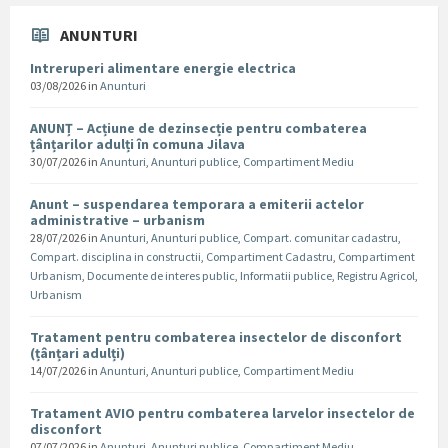
ANUNTURI
Intreruperi alimentare energie electrica
03/08/2026
in
Anunturi
ANUNȚ – Acțiune de dezinsecție pentru combaterea
țânțarilor adulți în comuna Jilava
30/07/2026
in
Anunturi
,
Anunturi publice
,
Compartiment Mediu
Anunt – suspendarea temporara a emiterii actelor
administrative – urbanism
28/07/2026
in
Anunturi
,
Anunturi publice
,
Compart. comunitar cadastru
,
Compart. disciplina in constructii
,
Compartiment Cadastru
,
Compartiment
Urbanism
,
Documente de interes public
,
Informatii publice
,
Registru Agricol
,
Urbanism
Tratament pentru combaterea insectelor de disconfort
(țânțari adulți)
14/07/2026
in
Anunturi
,
Anunturi publice
,
Compartiment Mediu
Tratament AVIO pentru combaterea larvelor insectelor de
disconfort
07/07/2026
in
Anunturi
,
Anunturi publice
,
Compartiment Mediu