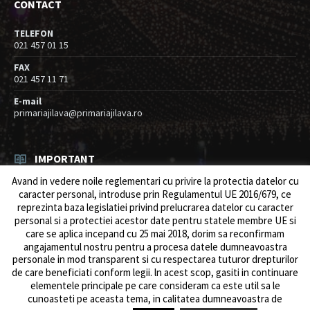
CONTACT
TELEFON
021 457 01 15
FAX
021 457 11 71
E-mail
primariajilava@primariajilava.ro
IMPORTANT
Avand in vedere noile reglementari cu privire la protectia datelor cu
Anunt concurs
caracter personal, introduse prin Regulamentul UE 2016/679, ce
05/08/2026
in
Resurse umane / Achizitii
reprezinta baza legislatiei privind prelucrarea datelor cu caracter
personal si a protectiei acestor date pentru statele membre UE si
Intreruperi alimentare energie electrica
care se aplica incepand cu 25 mai 2018, dorim sa reconfirmam
03/08/2026
in
Anunturi
angajamentul nostru pentru a procesa datele dumneavoastra
personale in mod transparent si cu respectarea tuturor drepturilor
de care beneficiati conform legii. ln acest scop, gasiti in continuare
elementele principale pe care consideram ca este util sa le
cunoasteti pe aceasta tema, in calitatea dumneavoastra de
© 2026 Primăria Comunei Jilava. Dev by
ows.ro