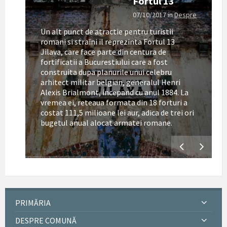
Fortul 13
07/10/2017
in
Despre
Un alt punct de atractie pentru turistii
romani si straini il reprezinta Fortul 13
Jilava, care face parte din centura de
fortificatii a Bucurestiului care a fost
construita dupa planurile unui celebru
arhitect militar belgian, generalul Henri
Alexis Brialmont, incepand cu anul 1884. La
tul
vremea ei, reteaua formata din 18 forturi a
costat 111,5 milioane lei aur, adica de trei ori
bugetul anual alocat armatei romane.
PRIMĂRIA
DESPRE COMUNĂ