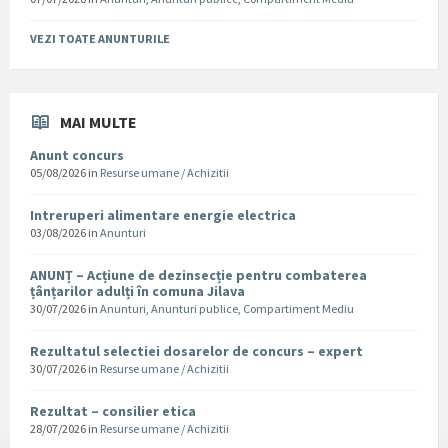
VEZI TOATE ANUNTURILE
MAI MULTE
Anunt concurs
05/08/2026
in
Resurse umane / Achizitii
Intreruperi alimentare energie electrica
03/08/2026
in
Anunturi
ANUNȚ – Acțiune de dezinsecție pentru combaterea
țânțarilor adulți în comuna Jilava
30/07/2026
in
Anunturi
,
Anunturi publice
,
Compartiment Mediu
Rezultatul selectiei dosarelor de concurs – expert
30/07/2026
in
Resurse umane / Achizitii
Rezultat – consilier etica
28/07/2026
in
Resurse umane / Achizitii