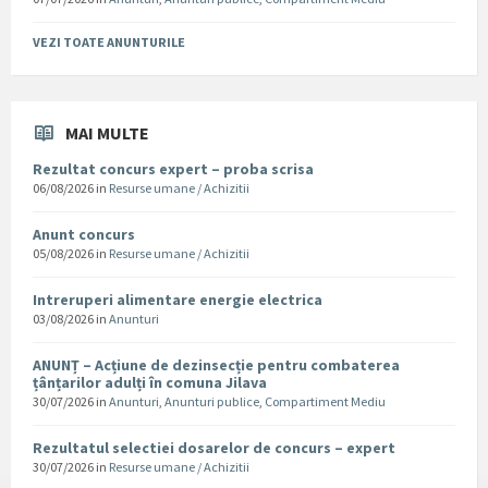
VEZI TOATE ANUNTURILE
MAI MULTE
Rezultat concurs expert – proba scrisa
06/08/2026
in
Resurse umane / Achizitii
Anunt concurs
05/08/2026
in
Resurse umane / Achizitii
Intreruperi alimentare energie electrica
03/08/2026
in
Anunturi
ANUNȚ – Acțiune de dezinsecție pentru combaterea
țânțarilor adulți în comuna Jilava
30/07/2026
in
Anunturi
,
Anunturi publice
,
Compartiment Mediu
Rezultatul selectiei dosarelor de concurs – expert
30/07/2026
in
Resurse umane / Achizitii