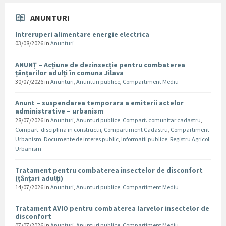
ANUNTURI
Intreruperi alimentare energie electrica
03/08/2026
in
Anunturi
ANUNȚ – Acțiune de dezinsecție pentru combaterea
țânțarilor adulți în comuna Jilava
30/07/2026
in
Anunturi
,
Anunturi publice
,
Compartiment Mediu
Anunt – suspendarea temporara a emiterii actelor
administrative – urbanism
28/07/2026
in
Anunturi
,
Anunturi publice
,
Compart. comunitar cadastru
,
Compart. disciplina in constructii
,
Compartiment Cadastru
,
Compartiment
Urbanism
,
Documente de interes public
,
Informatii publice
,
Registru Agricol
,
Urbanism
Tratament pentru combaterea insectelor de disconfort
(țânțari adulți)
14/07/2026
in
Anunturi
,
Anunturi publice
,
Compartiment Mediu
Tratament AVIO pentru combaterea larvelor insectelor de
disconfort
07/07/2026
in
Anunturi
,
Anunturi publice
,
Compartiment Mediu