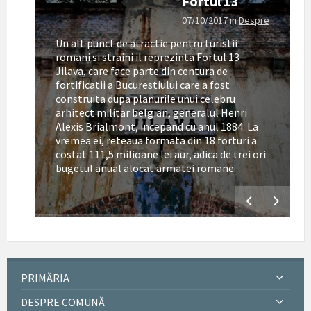
Fortul 13
07/10/2017
in
Despre
Un alt punct de atractie pentru turistii
romani si straini il reprezinta Fortul 13
Jilava, care face parte din centura de
fortificatii a Bucurestiului care a fost
construita dupa planurile unui celebru
arhitect militar belgian, generalul Henri
Alexis Brialmont, incepand cu anul 1884. La
tul
vremea ei, reteaua formata din 18 forturi a
costat 111,5 milioane lei aur, adica de trei ori
bugetul anual alocat armatei romane.
PRIMĂRIA
DESPRE COMUNĂ