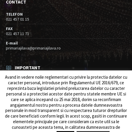
CONTACT
TELEFON
021 457 01 15
FAX
021 457 11 71
E-mail
primariajilava@primariajilava.ro
IMPORTANT
Avand in vedere noile reglementari cu privire la protectia datelor cu
Rezultat concurs expert – proba scrisa
caracter personal, introduse prin Regulamentul UE 2016/679, ce
06/08/2026
in
Resurse umane / Achizitii
reprezinta baza legislatiei privind prelucrarea datelor cu caracter
personal si a protectiei acestor date pentru statele membre UE si
Anunt concurs
care se aplica incepand cu 25 mai 2018, dorim sa reconfirmam
05/08/2026
in
Resurse umane / Achizitii
angajamentul nostru pentru a procesa datele dumneavoastra
personale in mod transparent si cu respectarea tuturor drepturilor
de care beneficiati conform legii. ln acest scop, gasiti in continuare
elementele principale pe care consideram ca este util sa le
cunoasteti pe aceasta tema, in calitatea dumneavoastra de
© 2026 Primăria Comunei Jilava. Dev by
ows.ro