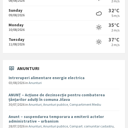
08/08/2026
2 m/s
32°C
Sunday
09/08/2026
5 m/s
35°C
Monday
10/08/2026
2 m/s
37°C
Tuesday
11/08/2026
2 m/s
ANUNTURI
Intreruperi alimentare energie electrica
03/08/2026
in
Anunturi
ANUNȚ – Acțiune de dezinsecție pentru combaterea
țânțarilor adulți în comuna Jilava
30/07/2026
in
Anunturi
,
Anunturi publice
,
Compartiment Mediu
Anunt – suspendarea temporara a emiterii actelor
administrative – urbanism
28/07/2026
in
Anunturi
,
Anunturi publice
,
Compart. comunitar cadastru
,