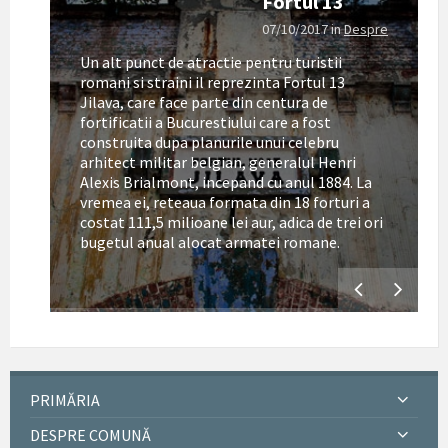
Fortul 13
07/10/2017
in
Despre
Un alt punct de atractie pentru turistii
romani si straini il reprezinta Fortul 13
Jilava, care face parte din centura de
fortificatii a Bucurestiului care a fost
construita dupa planurile unui celebru
arhitect militar belgian, generalul Henri
Alexis Brialmont, incepand cu anul 1884. La
tul
vremea ei, reteaua formata din 18 forturi a
costat 111,5 milioane lei aur, adica de trei ori
bugetul anual alocat armatei romane.
PRIMĂRIA
DESPRE COMUNĂ