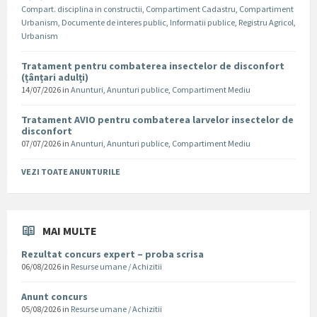
Compart. disciplina in constructii
,
Compartiment Cadastru
,
Compartiment
Urbanism
,
Documente de interes public
,
Informatii publice
,
Registru Agricol
,
Urbanism
Tratament pentru combaterea insectelor de disconfort
(țânțari adulți)
14/07/2026
in
Anunturi
,
Anunturi publice
,
Compartiment Mediu
Tratament AVIO pentru combaterea larvelor insectelor de
disconfort
07/07/2026
in
Anunturi
,
Anunturi publice
,
Compartiment Mediu
VEZI TOATE ANUNTURILE
MAI MULTE
Rezultat concurs expert – proba scrisa
06/08/2026
in
Resurse umane / Achizitii
Anunt concurs
05/08/2026
in
Resurse umane / Achizitii