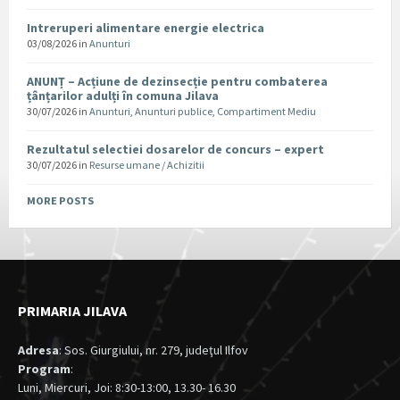
Intreruperi alimentare energie electrica
03/08/2026
in
Anunturi
ANUNȚ – Acțiune de dezinsecție pentru combaterea
țânțarilor adulți în comuna Jilava
30/07/2026
in
Anunturi
,
Anunturi publice
,
Compartiment Mediu
Rezultatul selectiei dosarelor de concurs – expert
30/07/2026
in
Resurse umane / Achizitii
MORE POSTS
PRIMARIA JILAVA
Adresa
: Sos. Giurgiului, nr. 279, judeţul Ilfov
Program
:
Luni, Miercuri, Joi: 8:30-13:00, 13.30- 16.30