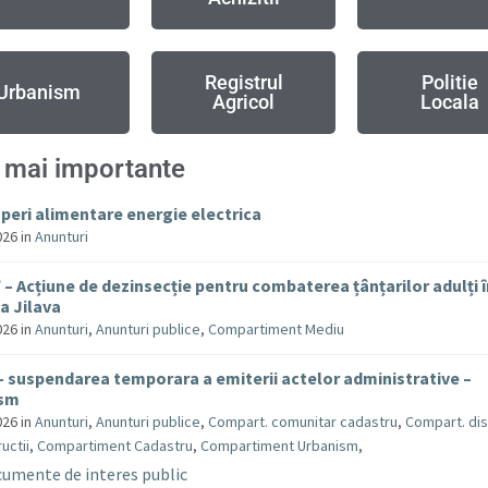
Registrul
Politie
Urbanism
Agricol
Locala
 mai importante
uperi alimentare energie electrica
026
in
Anunturi
– Acțiune de dezinsecție pentru combaterea țânțarilor adulți 
 Jilava
026
in
Anunturi
,
Anunturi publice
,
Compartiment Mediu
– suspendarea temporara a emiterii actelor administrative –
ism
026
in
Anunturi
,
Anunturi publice
,
Compart. comunitar cadastru
,
Compart. dis
uctii
,
Compartiment Cadastru
,
Compartiment Urbanism
,
umente de interes public