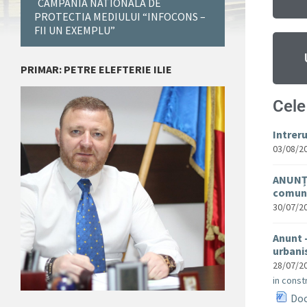
CAMPANIA NATIONALA DE
PROTECTIA MEDIULUI “INFOCONS –
FII UN EXEMPLU”
PRIMAR: PETRE ELEFTERIE ILIE
Cele
Intrer
03/08/2
ANUNȚ 
comuna
30/07/2
Anunt 
urban
28/07/2
in constr
Doc