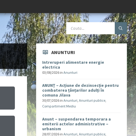
ANUNTURI
Intreruperi alimentare energie
electrica
03/08/2026
in
Anunturi
ANUNȚ – Acțiune de dezinsecție pentru
combaterea țânțarilor adulți în
comuna Jilava
30/07/2026
in
Anunturi
,
Anunturi publice
,
Compartiment Mediu
Anunt – suspendarea temporara a
emiterii actelor administrative –
urbanism
u
28/07/2026
in
Anunturi
,
Anunturi publice
,