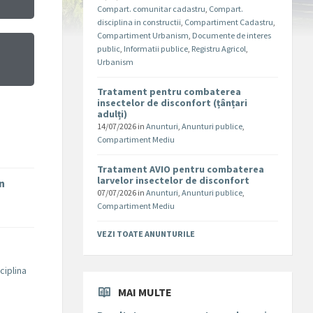
Compart. comunitar cadastru
,
Compart.
disciplina in constructii
,
Compartiment Cadastru
,
Compartiment Urbanism
,
Documente de interes
public
,
Informatii publice
,
Registru Agricol
,
Urbanism
Tratament pentru combaterea
insectelor de disconfort (țânțari
adulți)
14/07/2026
in
Anunturi
,
Anunturi publice
,
Compartiment Mediu
Tratament AVIO pentru combaterea
larvelor insectelor de disconfort
în
07/07/2026
in
Anunturi
,
Anunturi publice
,
Compartiment Mediu
VEZI TOATE ANUNTURILE
ciplina
MAI MULTE