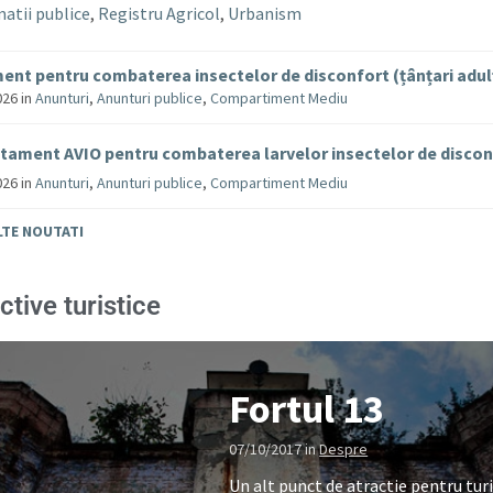
atii publice
,
Registru Agricol
,
Urbanism
ent pentru combaterea insectelor de disconfort (țânțari adul
026
in
Anunturi
,
Anunturi publice
,
Compartiment Mediu
tament AVIO pentru combaterea larvelor insectelor de disco
026
in
Anunturi
,
Anunturi publice
,
Compartiment Mediu
LTE NOUTATI
ctive turistice
Fortul 13
07/10/2017
in
Despre
Un alt punct de atractie pentru turi