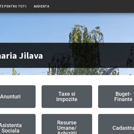
TE PENTRU TOTI
AUDIENTA
aria Jilava
Taxe si
Buget-
Anunturi
Impozite
Finante
Resurse
Asistenta
Umane/
Cadastr
Sociala
Achizitii