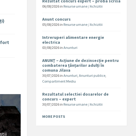
Rezultat concurs expert – proba scrisa
06/08/2026
in
Resurse umane / Achizitii
Anunt concurs
ți)
05/08/2026
in
Resurse umane / Achizitii
Intreruperi alimentare energie
nfort
electrica
03/08/2026
in
Anunturi
ANUNȚ – Acțiune de dezinsecție pentru
combaterea țânțarilor adulți în
comuna Jilava
30/07/2026
in
Anunturi
,
Anunturi publice
,
Compartiment Mediu
Rezultatul selectiei dosarelor de
concurs – expert
30/07/2026
in
Resurse umane / Achizitii
MORE POSTS
stii