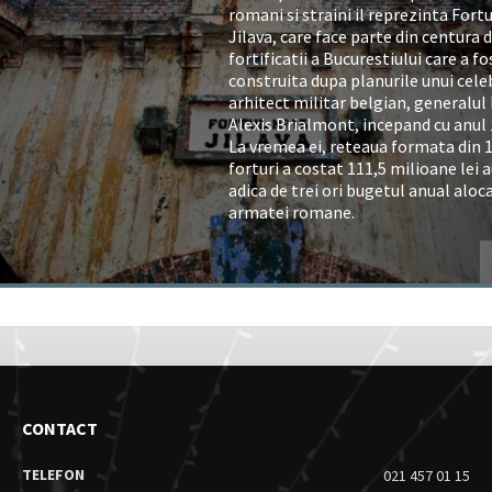
romani si straini il reprezinta Fortu
Jilava, care face parte din centura 
fortificatii a Bucurestiului care a fo
construita dupa planurile unui cele
arhitect militar belgian, generalul
Alexis Brialmont, incepand cu anul 
La vremea ei, reteaua formata din 
forturi a costat 111,5 milioane lei a
adica de trei ori bugetul anual aloc
armatei romane.
CONTACT
TELEFON
021 457 01 15