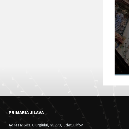
Fortul 13 Jilava
va intra în
circuitul turistic
al județului Ilfov
28/11/2024
in
Anunturi
PRIMARIA JILAVA
Adresa
: Sos. Giurgiului, nr. 279, judeţul Ilfov