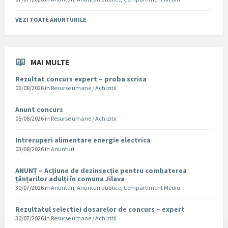
VEZI TOATE ANUNTURILE
MAI MULTE
Rezultat concurs expert – proba scrisa
06/08/2026
in
Resurse umane / Achizitii
Anunt concurs
05/08/2026
in
Resurse umane / Achizitii
Intreruperi alimentare energie electrica
03/08/2026
in
Anunturi
ANUNȚ – Acțiune de dezinsecție pentru combaterea
țânțarilor adulți în comuna Jilava
30/07/2026
in
Anunturi
,
Anunturi publice
,
Compartiment Mediu
Rezultatul selectiei dosarelor de concurs – expert
30/07/2026
in
Resurse umane / Achizitii