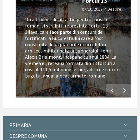
Fortul 13
07/10/2017
in
Despre
Un alt punct de atractie pentru turistii
romani si straini il reprezinta Fortul 13
Jilava, care face parte din centura de
fortificatii a Bucurestiului care a fost
construita dupa planurile unui celebru
arhitect militar belgian, generalul Henri
Alexis Brialmont, incepand cu anul 1884. La
tul
vremea ei, reteaua formata din 18 forturi a
costat 111,5 milioane lei aur, adica de trei ori
bugetul anual alocat armatei romane.
PRIMĂRIA
DESPRE COMUNĂ