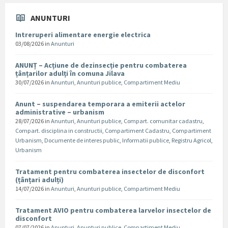
ANUNTURI
Intreruperi alimentare energie electrica
03/08/2026
in
Anunturi
ANUNȚ – Acțiune de dezinsecție pentru combaterea
țânțarilor adulți în comuna Jilava
30/07/2026
in
Anunturi
,
Anunturi publice
,
Compartiment Mediu
Anunt – suspendarea temporara a emiterii actelor
administrative – urbanism
28/07/2026
in
Anunturi
,
Anunturi publice
,
Compart. comunitar cadastru
,
Compart. disciplina in constructii
,
Compartiment Cadastru
,
Compartiment
Urbanism
,
Documente de interes public
,
Informatii publice
,
Registru Agricol
,
Urbanism
Tratament pentru combaterea insectelor de disconfort
(țânțari adulți)
14/07/2026
in
Anunturi
,
Anunturi publice
,
Compartiment Mediu
Tratament AVIO pentru combaterea larvelor insectelor de
disconfort
07/07/2026
in
Anunturi
,
Anunturi publice
,
Compartiment Mediu