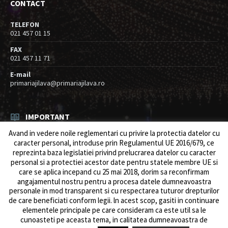
CONTACT
TELEFON
021 457 01 15
FAX
021 457 11 71
E-mail
primariajilava@primariajilava.ro
IMPORTANT
Avand in vedere noile reglementari cu privire la protectia datelor cu
Rezultat concurs expert – proba scrisa
caracter personal, introduse prin Regulamentul UE 2016/679, ce
06/08/2026
in
Resurse umane / Achizitii
reprezinta baza legislatiei privind prelucrarea datelor cu caracter
personal si a protectiei acestor date pentru statele membre UE si
Anunt concurs
care se aplica incepand cu 25 mai 2018, dorim sa reconfirmam
05/08/2026
in
Resurse umane / Achizitii
angajamentul nostru pentru a procesa datele dumneavoastra
personale in mod transparent si cu respectarea tuturor drepturilor
de care beneficiati conform legii. ln acest scop, gasiti in continuare
elementele principale pe care consideram ca este util sa le
cunoasteti pe aceasta tema, in calitatea dumneavoastra de
© 2026 Primăria Comunei Jilava. Dev by
ows.ro