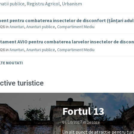
atii publice
,
Registru Agricol
,
Urbanism
ent pentru combaterea insectelor de disconfort (țânțari adul
026
in
Anunturi
,
Anunturi publice
,
Compartiment Mediu
tament AVIO pentru combaterea larvelor insectelor de disco
026
in
Anunturi
,
Anunturi publice
,
Compartiment Mediu
LTE NOUTATI
ctive turistice
Fortul 13
07/10/2017
in
Despre
Un alt punct de atractie pentru turi