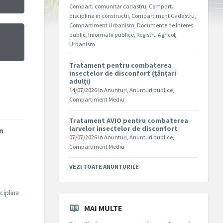
Compart. comunitar cadastru
,
Compart.
disciplina in constructii
,
Compartiment Cadastru
,
Compartiment Urbanism
,
Documente de interes
public
,
Informatii publice
,
Registru Agricol
,
Urbanism
Tratament pentru combaterea
insectelor de disconfort (țânțari
adulți)
14/07/2026
in
Anunturi
,
Anunturi publice
,
Compartiment Mediu
Tratament AVIO pentru combaterea
larvelor insectelor de disconfort
în
07/07/2026
in
Anunturi
,
Anunturi publice
,
Compartiment Mediu
VEZI TOATE ANUNTURILE
ciplina
MAI MULTE