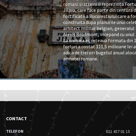
romani si straini il reprezinta Fortu
Jilava, care face parte din centura 
fortificatii a Bucurestiului care a fo
construita dupa planurile unui cele
arhitect militar belgian, generalul
Alexis Brialmont, incepand cu anul 
La vremea ei, reteaua formata din 
forturi a costat 111,5 milioane lei a
adica de trei ori bugetul anual aloc
armatei romane.
CONTACT
TELEFON
021 457 01 15