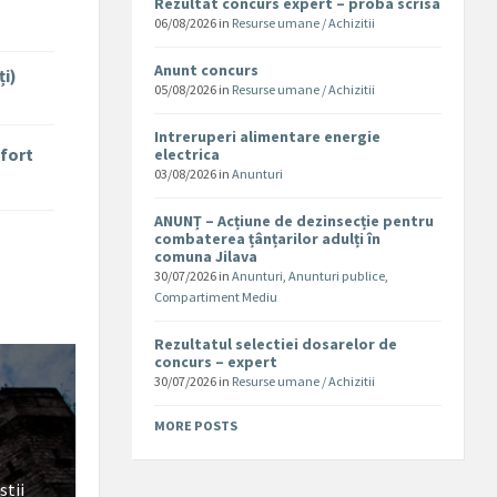
Rezultat concurs expert – proba scrisa
06/08/2026
in
Resurse umane / Achizitii
Anunt concurs
ți)
05/08/2026
in
Resurse umane / Achizitii
Intreruperi alimentare energie
nfort
electrica
03/08/2026
in
Anunturi
ANUNȚ – Acțiune de dezinsecție pentru
combaterea țânțarilor adulți în
comuna Jilava
30/07/2026
in
Anunturi
,
Anunturi publice
,
Compartiment Mediu
Rezultatul selectiei dosarelor de
concurs – expert
30/07/2026
in
Resurse umane / Achizitii
MORE POSTS
stii