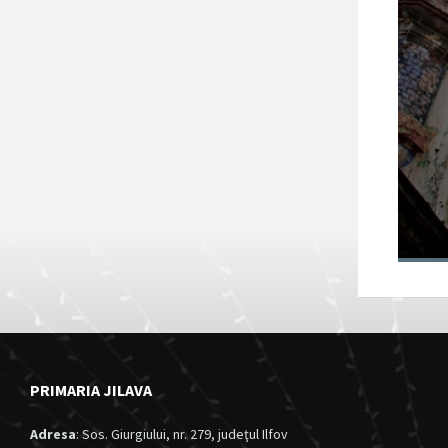
Fortul 13 Jilava
va intra în
circuitul turistic
al județului Ilfov
28/11/2024
in
Anunturi
PRIMARIA JILAVA
Adresa
: Sos. Giurgiului, nr. 279, judeţul Ilfov