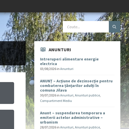
ANUNTURI
Intreruperi alimentare energie
electrica
03/08/2026
in
Anunturi
ANUNȚ – Acțiune de dezinsecție pentru
combaterea țânțarilor adulți în
comuna Jilava
30/07/2026
in
Anunturi
,
Anunturi publice
,
Compartiment Mediu
Anunt – suspendarea temporara a
emiterii actelor administrative –
urbanism
u
28/07/2026
in
Anunturi
,
Anunturi publice
,