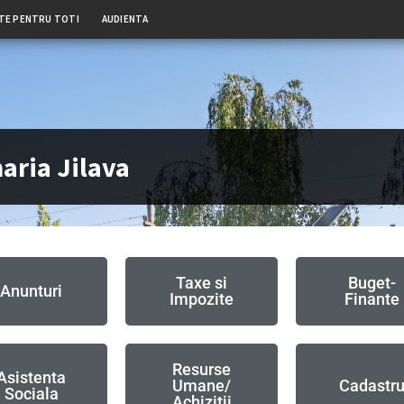
TE PENTRU TOTI
AUDIENTA
aria Jilava
Taxe si
Buget-
Anunturi
Impozite
Finante
Resurse
Asistenta
Umane/
Cadastr
Sociala
Achizitii