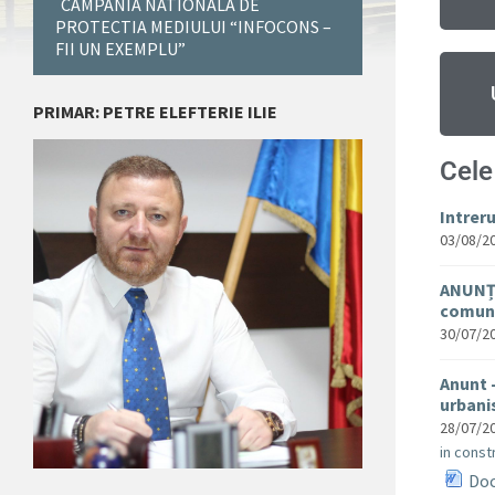
CAMPANIA NATIONALA DE
PROTECTIA MEDIULUI “INFOCONS –
FII UN EXEMPLU”
PRIMAR: PETRE ELEFTERIE ILIE
Cele
Intrer
03/08/2
ANUNȚ 
comuna
30/07/2
Anunt 
urban
28/07/2
in constr
Doc