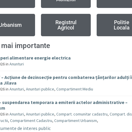
Registrul
Politie
Urbanism
Agricol
Locala
 mai importante
uperi alimentare energie electrica
026
in
Anunturi
– Acțiune de dezinsecție pentru combaterea țânțarilor adulți 
 Jilava
026
in
Anunturi
,
Anunturi publice
,
Compartiment Mediu
– suspendarea temporara a emiterii actelor administrative –
ism
026
in
Anunturi
,
Anunturi publice
,
Compart. comunitar cadastru
,
Compart. dis
uctii
,
Compartiment Cadastru
,
Compartiment Urbanism
,
umente de interes public