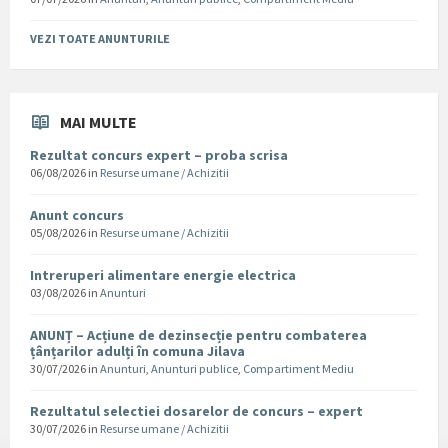
VEZI TOATE ANUNTURILE
MAI MULTE
Rezultat concurs expert – proba scrisa
06/08/2026
in
Resurse umane / Achizitii
Anunt concurs
05/08/2026
in
Resurse umane / Achizitii
Intreruperi alimentare energie electrica
03/08/2026
in
Anunturi
ANUNȚ – Acțiune de dezinsecție pentru combaterea
țânțarilor adulți în comuna Jilava
30/07/2026
in
Anunturi
,
Anunturi publice
,
Compartiment Mediu
Rezultatul selectiei dosarelor de concurs – expert
30/07/2026
in
Resurse umane / Achizitii