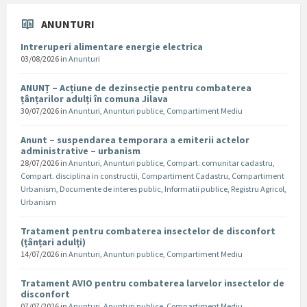
ANUNTURI
Intreruperi alimentare energie electrica
03/08/2026
in
Anunturi
ANUNȚ – Acțiune de dezinsecție pentru combaterea
țânțarilor adulți în comuna Jilava
30/07/2026
in
Anunturi
,
Anunturi publice
,
Compartiment Mediu
Anunt – suspendarea temporara a emiterii actelor
administrative – urbanism
28/07/2026
in
Anunturi
,
Anunturi publice
,
Compart. comunitar cadastru
,
Compart. disciplina in constructii
,
Compartiment Cadastru
,
Compartiment
Urbanism
,
Documente de interes public
,
Informatii publice
,
Registru Agricol
,
Urbanism
Tratament pentru combaterea insectelor de disconfort
(țânțari adulți)
14/07/2026
in
Anunturi
,
Anunturi publice
,
Compartiment Mediu
Tratament AVIO pentru combaterea larvelor insectelor de
disconfort
07/07/2026
in
Anunturi
,
Anunturi publice
,
Compartiment Mediu