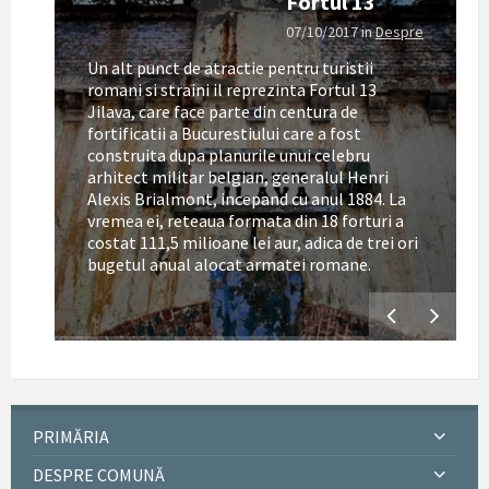
Fortul 13
07/10/2017
in
Despre
Un alt punct de atractie pentru turistii
romani si straini il reprezinta Fortul 13
Jilava, care face parte din centura de
fortificatii a Bucurestiului care a fost
construita dupa planurile unui celebru
arhitect militar belgian, generalul Henri
Alexis Brialmont, incepand cu anul 1884. La
tul
vremea ei, reteaua formata din 18 forturi a
costat 111,5 milioane lei aur, adica de trei ori
bugetul anual alocat armatei romane.
PRIMĂRIA
DESPRE COMUNĂ