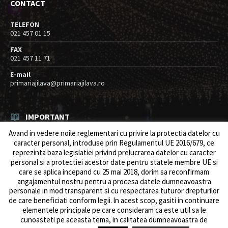
CONTACT
TELEFON
021 457 01 15
FAX
021 457 11 71
E-mail
primariajilava@primariajilava.ro
IMPORTANT
Avand in vedere noile reglementari cu privire la protectia datelor cu
Rezultat concurs expert – proba scrisa
caracter personal, introduse prin Regulamentul UE 2016/679, ce
06/08/2026
in
Resurse umane / Achizitii
reprezinta baza legislatiei privind prelucrarea datelor cu caracter
personal si a protectiei acestor date pentru statele membre UE si
Anunt concurs
care se aplica incepand cu 25 mai 2018, dorim sa reconfirmam
05/08/2026
in
Resurse umane / Achizitii
angajamentul nostru pentru a procesa datele dumneavoastra
personale in mod transparent si cu respectarea tuturor drepturilor
de care beneficiati conform legii. ln acest scop, gasiti in continuare
elementele principale pe care consideram ca este util sa le
cunoasteti pe aceasta tema, in calitatea dumneavoastra de
© 2026 Primăria Comunei Jilava. Dev by
ows.ro