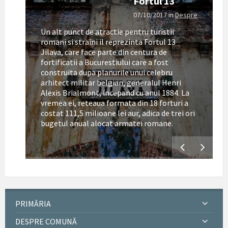
Fortul 13
07/10/2017
in
Despre
Un alt punct de atractie pentru turistii
romani si straini il reprezinta Fortul 13
Jilava, care face parte din centura de
fortificatii a Bucurestiului care a fost
construita dupa planurile unui celebru
arhitect militar belgian, generalul Henri
Alexis Brialmont, incepand cu anul 1884. La
tul
vremea ei, reteaua formata din 18 forturi a
costat 111,5 milioane lei aur, adica de trei ori
bugetul anual alocat armatei romane.
PRIMĂRIA
DESPRE COMUNĂ