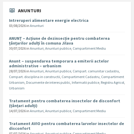
ANUNTURI
Intreruperi alimentare energie electrica
03/08/2026
in
Anunturi
ANUNȚ – Acțiune de dezinsecție pentru combaterea
țânțarilor adulți în comuna Jilava
30/07/2026
in
Anunturi
,
Anunturi publice
,
Compartiment Mediu
Anunt – suspendarea temporara a emiterii actelor
administrative – urbanism
28/07/2026
in
Anunturi
,
Anunturi publice
,
Compart. comunitar cadastru
,
Compart. disciplina in constructii
,
Compartiment Cadastru
,
Compartiment
Urbanism
,
Documente de interes public
,
Informatii publice
,
Registru Agricol
,
Urbanism
Tratament pentru combaterea insectelor de disconfort
(țânțari adulți)
14/07/2026
in
Anunturi
,
Anunturi publice
,
Compartiment Mediu
Tratament AVIO pentru combaterea larvelor insectelor de
disconfort
07/07/2026
in
Anunturi
,
Anunturi publice
,
Compartiment Mediu