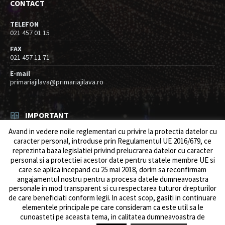
CONTACT
TELEFON
021 457 01 15
FAX
021 457 11 71
E-mail
primariajilava@primariajilava.ro
IMPORTANT
Avand in vedere noile reglementari cu privire la protectia datelor cu
Rezultat concurs expert – proba scrisa
caracter personal, introduse prin Regulamentul UE 2016/679, ce
06/08/2026
in
Resurse umane / Achizitii
reprezinta baza legislatiei privind prelucrarea datelor cu caracter
personal si a protectiei acestor date pentru statele membre UE si
Anunt concurs
care se aplica incepand cu 25 mai 2018, dorim sa reconfirmam
05/08/2026
in
Resurse umane / Achizitii
angajamentul nostru pentru a procesa datele dumneavoastra
personale in mod transparent si cu respectarea tuturor drepturilor
de care beneficiati conform legii. ln acest scop, gasiti in continuare
elementele principale pe care consideram ca este util sa le
cunoasteti pe aceasta tema, in calitatea dumneavoastra de
© 2026 Primăria Comunei Jilava. Dev by
ows.ro