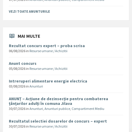
VEZI TOATE ANUNTURILE
MAI MULTE
Rezultat concurs expert – proba scrisa
06/08/2026
in
Resurse umane / Achizitii
Anunt concurs
05/08/2026
in
Resurse umane / Achizitii
Intreruperi alimentare energie electrica
03/08/2026
in
Anunturi
ANUNȚ – Acțiune de dezinsecție pentru combaterea
țânțarilor adulți în comuna Jilava
30/07/2026
in
Anunturi
,
Anunturi publice
,
Compartiment Mediu
Rezultatul selectiei dosarelor de concurs – expert
30/07/2026
in
Resurse umane / Achizitii